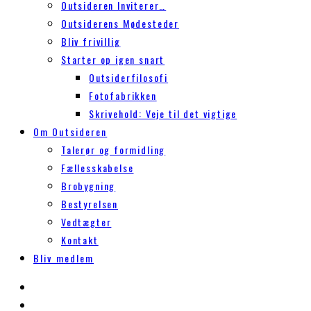
Outsideren Inviterer…
Outsiderens Mødesteder
Bliv frivillig
Starter op igen snart
Outsiderfilosofi
Fotofabrikken
Skrivehold: Veje til det vigtige
Om Outsideren
Talerør og formidling
Fællesskabelse
Brobygning
Bestyrelsen
Vedtægter
Kontakt
Bliv medlem