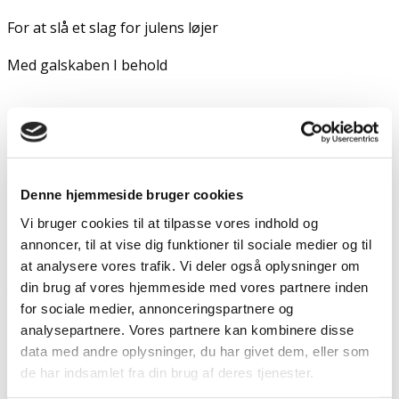
For at slå et slag for julens løjer
Med galskaben I behold
Men også et sært syn
Fra et grænseland så fjernt
Denne hjemmeside bruger cookies
Belagt af mørke og tåge
Vi bruger cookies til at tilpasse vores indhold og
annoncer, til at vise dig funktioner til sociale medier og til
Hvor der kæmpes om den varme grød
at analysere vores trafik. Vi deler også oplysninger om
din brug af vores hjemmeside med vores partnere inden
om et par gamle kræmmerhuse
for sociale medier, annonceringspartnere og
På hver sin side af fronten
analysepartnere. Vores partnere kan kombinere disse
data med andre oplysninger, du har givet dem, eller som
De har kendt hinanden siden de var små
de har indsamlet fra din brug af deres tjenester.