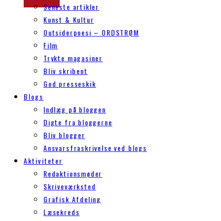
Seneste artikler
Kunst & Kultur
Outsiderpoesi – ORDSTRØM
Film
Trykte magasiner
Bliv skribent
God presseskik
Blogs
Indlæg på bloggen
Digte fra bloggerne
Bliv blogger
Ansvarsfraskrivelse ved blogs
Aktiviteter
Redaktionsmøder
Skriveværksted
Grafisk Afdeling
Læsekreds