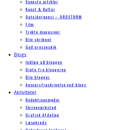
Seneste artikler
Kunst & Kultur
Outsiderpoesi – ORDSTRØM
Film
Trykte magasiner
Bliv skribent
God presseskik
Blogs
Indlæg på bloggen
Digte fra bloggerne
Bliv blogger
Ansvarsfraskrivelse ved blogs
Aktiviteter
Redaktionsmøder
Skriveværksted
Grafisk Afdeling
Læsekreds
Outsideren Inviterer…