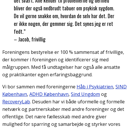
det svært. Alle kender til problemerne og dermed
bliver der også nedbrudt tabuer om psykisk sygdom.
De vil gerne snakke om, hvordan de selv har det. Der
er ikke nogen, der gemmer sig. Det synes jeg er ret
fedt.”
– Jacob, frivillig
Foreningens bestyrelse er 100 % sammensat af frivillige,
der kommer i foreningen og identificerer sig med
målgruppen. Med få undtagelser har også alle ansatte
og praktikanter egen erfaringsbaggrund.
Vi bor sammen med foreningerne
Håb i Psykiatrien
,
SIND
København
,
ADHD København
,
Sind Ungdom
og
RecoveryLab
. Desuden har vi både uformelle og formelle
netværk og partnerskaber med andre foreninger og det
offentlige. Det nære fællesskab med andre giver
mulighed for sparring og samarbejde og styrker vores