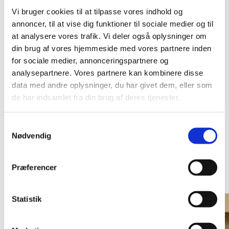
De tre måder at arbejde på, kalder vi henholdsvis ’
Talerør
Vi bruger cookies til at tilpasse vores indhold og
og Formidling
’, ’
Fællesskabelse
’ og ’
Brobygning
’.
annoncer, til at vise dig funktioner til sociale medier og til
at analysere vores trafik. Vi deler også oplysninger om
Foreningen Outsideren har eksisteret i mere end 25 år
din brug af vores hjemmeside med vores partnere inden
og huser i dag, blandt meget andet, en redaktion for
for sociale medier, annonceringspartnere og
udgivelse af Magasinet Outsideren, der udkommer dels
analysepartnere. Vores partnere kan kombinere disse
på tryk og på hjemmesiden. Vi huser desuden Danmarks
data med andre oplysninger, du har givet dem, eller som
de har indsamlet fra din brug af deres tjenester.
største online bloggermiljø for psykiatribrugere, ligesom
vi hvert år sammen med Region H arrangerer
filmfestivalen Don’t Fear the Weird, om det skæve sind,
Samtykkevalg
Nødvendig
der tiltrækker flere tusind deltagere i Cinemateket.
Ydermere fik foreningen for nylig særlig anerkendelse,
da vi i efteråret modtog Københavns kommunes
Præferencer
Fællesskabspris.
Statistik