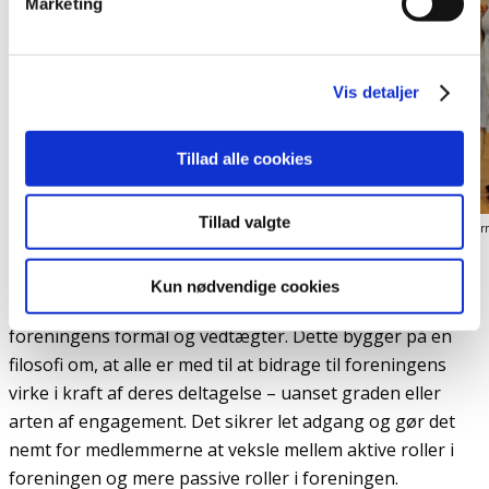
Marketing
Vis detaljer
Tillad alle cookies
Tillad valgte
Her modtager repræsentanter for Foreningen Outsideren Københavns Kommunes fo
Fællesskabspris 2022
Medlemskab er gratis og åbent for enhver, der
Kun nødvendige cookies
identificerer sig med målgruppen og kan tilslutte sig
foreningens formål og vedtægter. Dette bygger på en
filosofi om, at alle er med til at bidrage til foreningens
virke i kraft af deres deltagelse – uanset graden eller
arten af engagement. Det sikrer let adgang og gør det
nemt for medlemmerne at veksle mellem aktive roller i
foreningen og mere passive roller i foreningen.