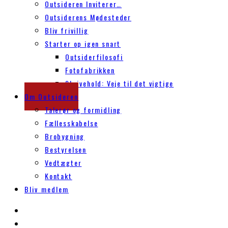
Outsideren Inviterer…
Outsiderens Mødesteder
Bliv frivillig
Starter op igen snart
Outsiderfilosofi
Fotofabrikken
Skrivehold: Veje til det vigtige
Om Outsideren
Talerør og formidling
Fællesskabelse
Brobygning
Bestyrelsen
Vedtægter
Kontakt
Bliv medlem