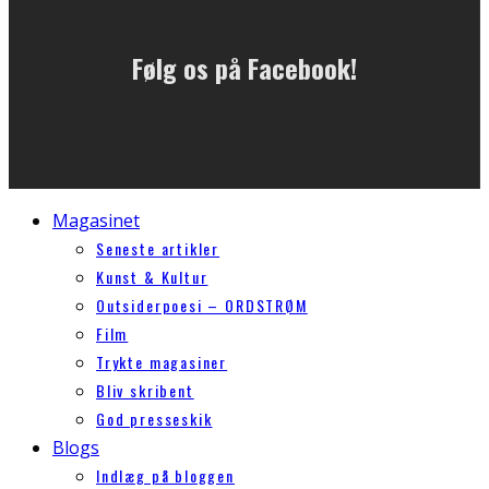
Følg os på Facebook!
Magasinet
Seneste artikler
Kunst & Kultur
Outsiderpoesi – ORDSTRØM
Film
Trykte magasiner
Bliv skribent
God presseskik
Blogs
Indlæg på bloggen