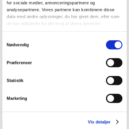
for sociale medier, annonceringspartnere og
Må vel være håbet der gnister
analysepartnere. Vores partnere kan kombinere disse
data med andre oplysninger, du har givet dem, eller som
Fra mennesker som jeg mister
de har indsamlet fra din brug af deres tjenester.
Deres kærlighed er i mine årer
Samtykkevalg
Og deres sorg i de våde tårer
Nødvendig
Præferencer
Valget kan jo ikke vælge selv
Sandheden er, liv slår én ihjel
Statistik
Og sindet kan vendes mod én
Marketing
Selv et hjerte kan blive til sten
Facebook
Email
Vis detaljer