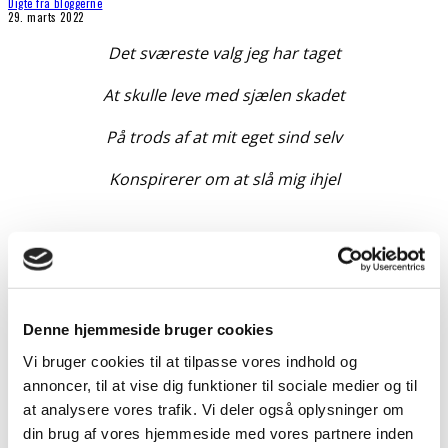
Digte fra bloggerne
29. marts 2022
Det sværeste valg jeg har taget
At skulle leve med sjælen skadet
På trods af at mit eget sind selv
Konspirerer om at slå mig ihjel
Min verden er fuld af grå skyer
Med blytung regn i tætte byer
Denne hjemmeside bruger cookies
Så hvorfor leve i et sind af had
Vi bruger cookies til at tilpasse vores indhold og
annoncer, til at vise dig funktioner til sociale medier og til
Ikke at huske sidst jeg var glad
at analysere vores trafik. Vi deler også oplysninger om
din brug af vores hjemmeside med vores partnere inden