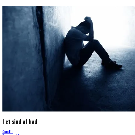
I et sind af had
CamEli