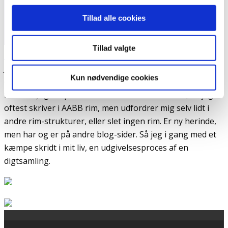
Tillad alle cookies
Tillad valgte
CamEli
Jeg hedder, Camilla. Er 27 år. Har skrevet digte i 5-6 år
Kun nødvendige cookies
efterhånden. Skriver om mig selv, mine tanker og
følelser. Jeg eksperimenterer med min skrivestil, da jeg
oftest skriver i AABB rim, men udfordrer mig selv lidt i
andre rim-strukturer, eller slet ingen rim. Er ny herinde,
men har og er på andre blog-sider. Så jeg i gang med et
kæmpe skridt i mit liv, en udgivelsesproces af en
digtsamling.