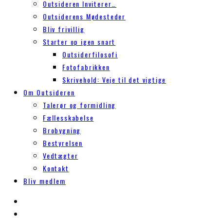
Outsideren Inviterer…
Outsiderens Mødesteder
Bliv frivillig
Starter op igen snart
Outsiderfilosofi
Fotofabrikken
Skrivehold: Veje til det vigtige
Om Outsideren
Talerør og formidling
Fællesskabelse
Brobygning
Bestyrelsen
Vedtægter
Kontakt
Bliv medlem