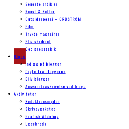
Seneste artikler
Kunst & Kultur
Outsiderpoesi – ORDSTRØM
Film
Trykte magasiner
Bliv skribent
God presseskik
Blogs
Indlæg på bloggen
Digte fra bloggerne
Bliv blogger
Ansvarsfraskrivelse ved blogs
Aktiviteter
Redaktionsmøder
Skriveværksted
Grafisk Afdeling
Læsekreds