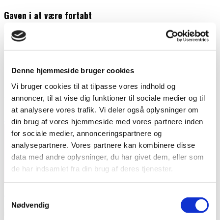
Gaven i at være fortabt
Anniina
Blog
18. oktober 2025
Not until we are lost
Denne hjemmeside bruger cookies
do we begin to find ourselves.
Vi bruger cookies til at tilpasse vores indhold og
(Henry David Thoreau)
annoncer, til at vise dig funktioner til sociale medier og til
at analysere vores trafik. Vi deler også oplysninger om
Facebook
Email
din brug af vores hjemmeside med vores partnere inden
for sociale medier, annonceringspartnere og
analysepartnere. Vores partnere kan kombinere disse
data med andre oplysninger, du har givet dem, eller som
de har indsamlet fra din brug af deres tjenester.
Anniina
Samtykkevalg
Nødvendig