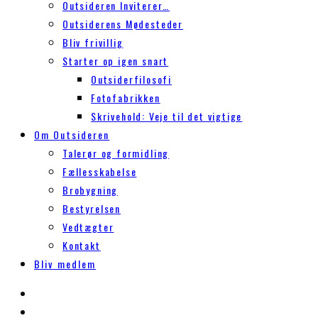
Outsideren Inviterer…
Outsiderens Mødesteder
Bliv frivillig
Starter op igen snart
Outsiderfilosofi
Fotofabrikken
Skrivehold: Veje til det vigtige
Om Outsideren
Talerør og formidling
Fællesskabelse
Brobygning
Bestyrelsen
Vedtægter
Kontakt
Bliv medlem