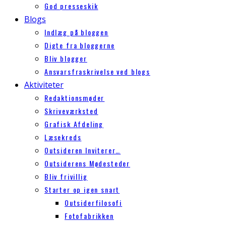
God presseskik
Blogs
Indlæg på bloggen
Digte fra bloggerne
Bliv blogger
Ansvarsfraskrivelse ved blogs
Aktiviteter
Redaktionsmøder
Skriveværksted
Grafisk Afdeling
Læsekreds
Outsideren Inviterer…
Outsiderens Mødesteder
Bliv frivillig
Starter op igen snart
Outsiderfilosofi
Fotofabrikken