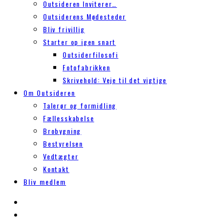
Outsideren Inviterer…
Outsiderens Mødesteder
Bliv frivillig
Starter op igen snart
Outsiderfilosofi
Fotofabrikken
Skrivehold: Veje til det vigtige
Om Outsideren
Talerør og formidling
Fællesskabelse
Brobygning
Bestyrelsen
Vedtægter
Kontakt
Bliv medlem