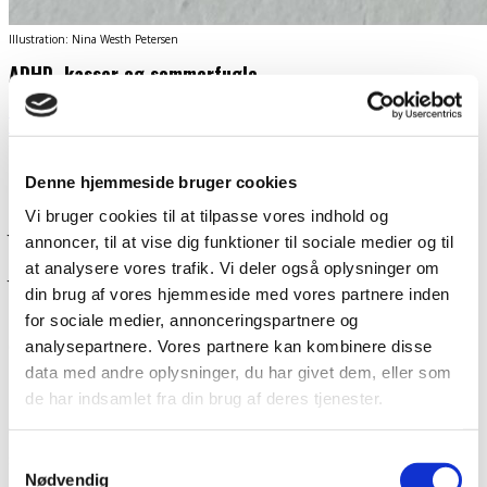
Illustration: Nina Westh Petersen
ADHD, kasser og sommerfugle
Outsideren
Skriveværkstedets Stemmer
26. marts 2026
Skrevet af Frank Jensen
Denne hjemmeside bruger cookies
Vi bruger cookies til at tilpasse vores indhold og
Jeg er glad.
annoncer, til at vise dig funktioner til sociale medier og til
at analysere vores trafik. Vi deler også oplysninger om
Jeg er frisk.
din brug af vores hjemmeside med vores partnere inden
Fuld af forhåbning selvom verden ramler sammen
for sociale medier, annonceringspartnere og
omkring mig i form af krig og politisk kamp. Jeg har lært
analysepartnere. Vores partnere kan kombinere disse
mig bedre at kende i form af en adfærd, hvor jeg mister
data med andre oplysninger, du har givet dem, eller som
de har indsamlet fra din brug af deres tjenester.
interessen for det, jeg laver og glemmer alt andet, for så
er der noget nyt. Det er min ADHD, der er på spil og
styrer min adfærd.
Samtykkevalg
Nødvendig