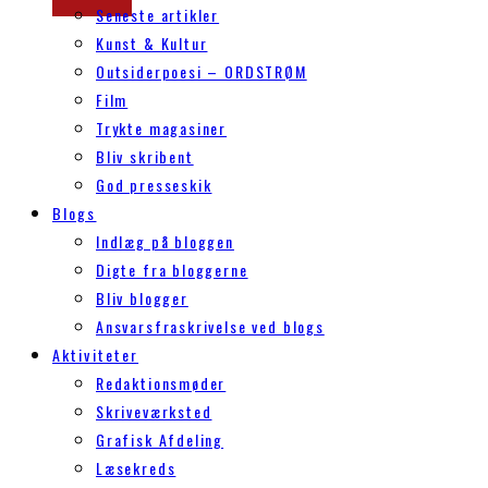
Seneste artikler
Kunst & Kultur
Outsiderpoesi – ORDSTRØM
Film
Trykte magasiner
Bliv skribent
God presseskik
Blogs
Indlæg på bloggen
Digte fra bloggerne
Bliv blogger
Ansvarsfraskrivelse ved blogs
Aktiviteter
Redaktionsmøder
Skriveværksted
Grafisk Afdeling
Læsekreds