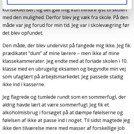
Jeg fandt ud af, at jeg kunne blive væk fra skolen uden
konsekvenser, og det gav mig kun mindre lyst til skolen
med den mulighed. Derfor blev jeg væk fra skole. På den
måde var jeg forud for min tid. Jeg var i skolevægring før
det blev opfundet.
Den måde, der blev undervist på fangede mig ikke. Jeg fik
prædikatet ”dum” af mine lærere – men ikke af mine
klassekammerater. Jeg endte med at forlade skolen i 10.
klasse med en ubrugelig eksamen og begyndte min vej
som ufaglært på arbejdsmarkedet. Jeg passede stadig
ikke ind i kasserne.
Jeg flagrede og tumlede rundt som en sommerfugl, der
aldrig havde lært at være sommerfugl. Jeg fik et
alkoholmisbrug i forsøget på at dæmpe følelserne og
følelsen af ikke at passe ind i noget. Til sidst magtede jeg
ikke den tilværelse mere med masser af forskellige job