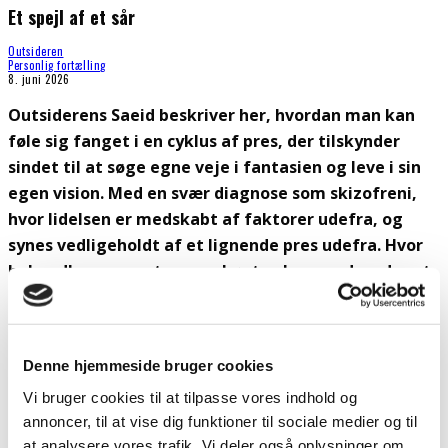
Et spejl af et sår
Outsideren
Personlig fortælling
8. juni 2026
Outsiderens Saeid beskriver her, hvordan man kan
føle sig fanget i en cyklus af pres, der tilskynder
sindet til at søge egne veje i fantasien og leve i sin
egen vision. Med en svær diagnose som skizofreni,
hvor lidelsen er medskabt af faktorer udefra, og
synes vedligeholdt af et lignende pres udefra. Hvor
behandlere og systemer, skønt velmenende, yder et
pres, der ikke er befordrende for heling og
helbredelse. Teksten er skrevet på farsi, oversat
med kunstig intelligens og let redigeret.
Denne hjemmeside bruger cookies
Skrevet af Saeid Saadati
Vi bruger cookies til at tilpasse vores indhold og
annoncer, til at vise dig funktioner til sociale medier og til
En person, der er diagnosticeret med skizofreni, er blevet
at analysere vores trafik. Vi deler også oplysninger om