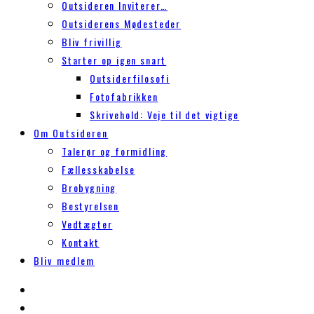
Outsideren Inviterer…
Outsiderens Mødesteder
Bliv frivillig
Starter op igen snart
Outsiderfilosofi
Fotofabrikken
Skrivehold: Veje til det vigtige
Om Outsideren
Talerør og formidling
Fællesskabelse
Brobygning
Bestyrelsen
Vedtægter
Kontakt
Bliv medlem