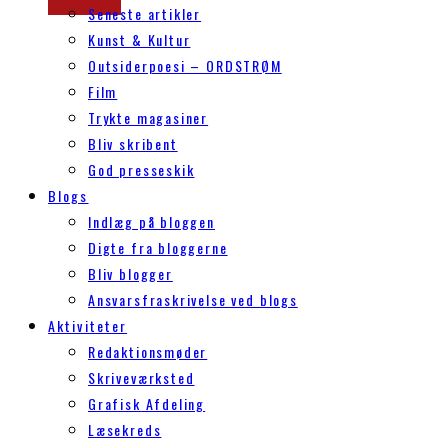
Seneste artikler
Kunst & Kultur
Outsiderpoesi – ORDSTRØM
Film
Trykte magasiner
Bliv skribent
God presseskik
Blogs
Indlæg på bloggen
Digte fra bloggerne
Bliv blogger
Ansvarsfraskrivelse ved blogs
Aktiviteter
Redaktionsmøder
Skriveværksted
Grafisk Afdeling
Læsekreds