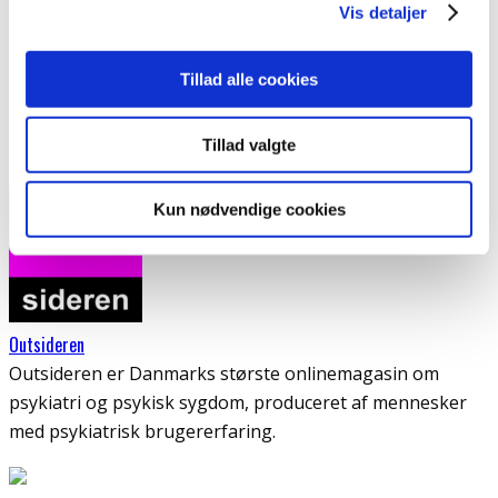
Denne tanke kan for mange virke fantasifuld eller
Vis detaljer
urealistisk, men den er i virkeligheden et spejl af et dybt
sår – et sår skabt af oplevelser med vold, uretfærdighed
Tillad alle cookies
og systemisk svigt, som i hans sind har taget form som
netop denne forestilling.
Tillad valgte
Facebook
Email
Kun nødvendige cookies
Outsideren
Outsideren er Danmarks største onlinemagasin om
psykiatri og psykisk sygdom, produceret af mennesker
med psykiatrisk brugererfaring.