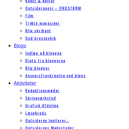
Kunst & Kultur
Outsiderpoesi – ORDSTRØM
Film
Trykte magasiner
Bliv skribent
God presseskik
Blogs
Indlæg på bloggen
Digte fra bloggerne
Bliv blogger
Ansvarsfraskrivelse ved blogs
Aktiviteter
Redaktionsmøder
Skriveværksted
Grafisk Afdeling
Læsekreds
Outsideren Inviterer…
Outsiderens Mødesteder