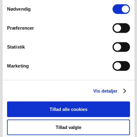
Samtykkevalg
Nødvendig
Præferencer
Statistik
Marketing
Kontakt
Vis detaljer
Foreningen Outsideren
Heimdalsgade 37, 1. sal
Tillad alle cookies
2200 København N
redaktion@outsideren.dk
Tillad valgte
81 11 76 64