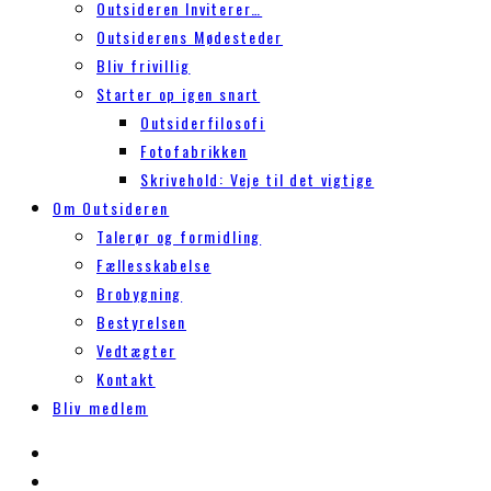
Outsideren Inviterer…
Outsiderens Mødesteder
Bliv frivillig
Starter op igen snart
Outsiderfilosofi
Fotofabrikken
Skrivehold: Veje til det vigtige
Om Outsideren
Talerør og formidling
Fællesskabelse
Brobygning
Bestyrelsen
Vedtægter
Kontakt
Bliv medlem