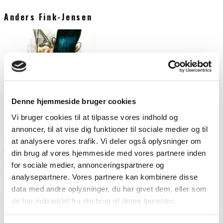
Anders Fink-Jensen
Denne hjemmeside bruger cookies
Vi bruger cookies til at tilpasse vores indhold og
annoncer, til at vise dig funktioner til sociale medier og til
at analysere vores trafik. Vi deler også oplysninger om
din brug af vores hjemmeside med vores partnere inden
Høje hegn, sikrede vinduer og en dårligere psykiatri
for sociale medier, annonceringspartnere og
Outsideren
analysepartnere. Vores partnere kan kombinere disse
Seneste artikler
data med andre oplysninger, du har givet dem, eller som
29. april 2010
Om balancen der tipper i psykiatrien, så en dom er en fordel, hvis
de har indsamlet fra din brug af deres tjenester.
man har psykiske problemer Interview med en
...