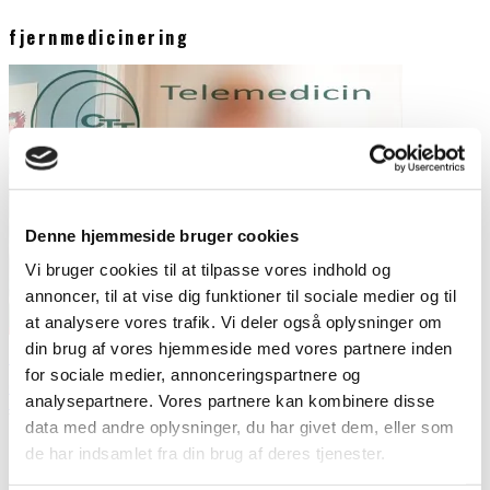
fjernmedicinering
Denne hjemmeside bruger cookies
Vi bruger cookies til at tilpasse vores indhold og
annoncer, til at vise dig funktioner til sociale medier og til
at analysere vores trafik. Vi deler også oplysninger om
din brug af vores hjemmeside med vores partnere inden
Pas på de falske psykiatere og psykologer
for sociale medier, annonceringspartnere og
Outsideren
analysepartnere. Vores partnere kan kombinere disse
Seneste artikler
1. april 2017
data med andre oplysninger, du har givet dem, eller som
Psykiatrien kan udadtil virke velfriseret og poleret. Men under
de har indsamlet fra din brug af deres tjenester.
overfladen gemmer sig en falsk verden, som Outsideren har fået
adgang
...