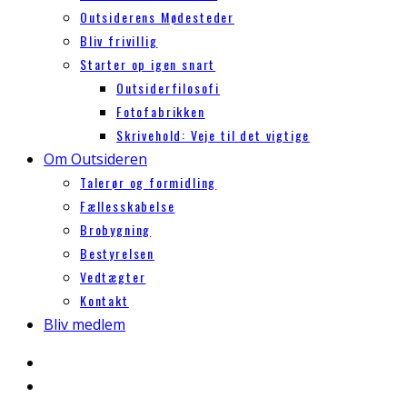
Outsiderens Mødesteder
Bliv frivillig
Starter op igen snart
Outsiderfilosofi
Fotofabrikken
Skrivehold: Veje til det vigtige
Om Outsideren
Talerør og formidling
Fællesskabelse
Brobygning
Bestyrelsen
Vedtægter
Kontakt
Bliv medlem