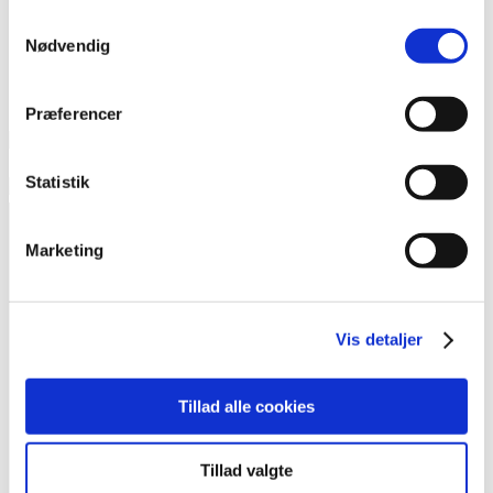
Samtykkevalg
Nødvendig
Præferencer
Statistik
Marketing
Kontakt
Vis detaljer
Foreningen Outsideren
Heimdalsgade 37, 1. sal
Tillad alle cookies
2200 København N
Tillad valgte
redaktion@outsideren.dk