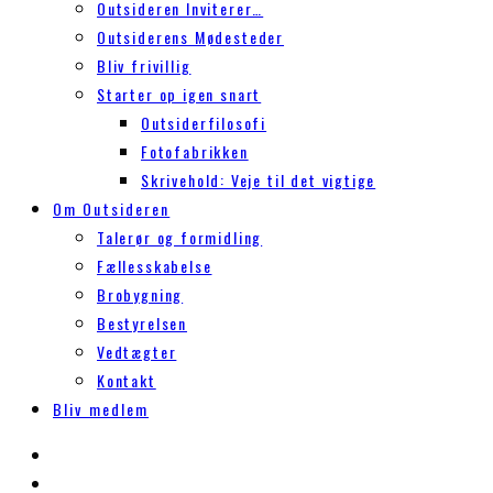
Outsideren Inviterer…
Outsiderens Mødesteder
Bliv frivillig
Starter op igen snart
Outsiderfilosofi
Fotofabrikken
Skrivehold: Veje til det vigtige
Om Outsideren
Talerør og formidling
Fællesskabelse
Brobygning
Bestyrelsen
Vedtægter
Kontakt
Bliv medlem