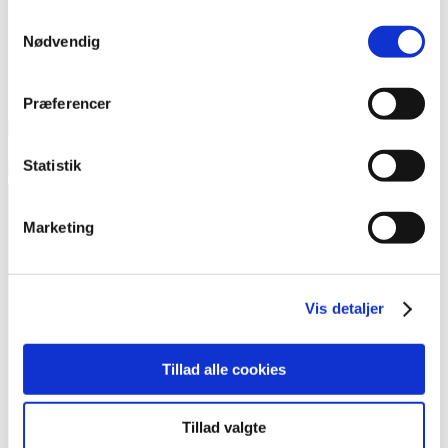
Samtykkevalg
Nødvendig
Præferencer
Statistik
Marketing
Kontakt
Vis detaljer
Foreningen Outsideren
Heimdalsgade 37, 1. sal
Tillad alle cookies
2200 København N
Tillad valgte
redaktion@outsideren.dk