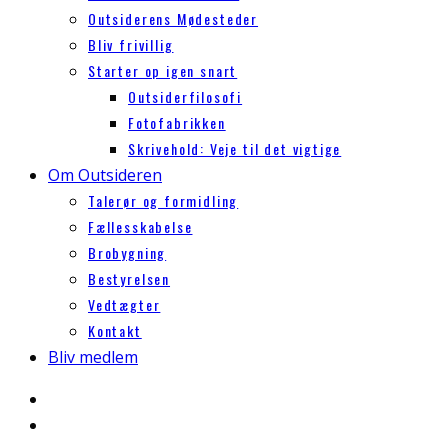
Outsiderens Mødesteder
Bliv frivillig
Starter op igen snart
Outsiderfilosofi
Fotofabrikken
Skrivehold: Veje til det vigtige
Om Outsideren
Talerør og formidling
Fællesskabelse
Brobygning
Bestyrelsen
Vedtægter
Kontakt
Bliv medlem