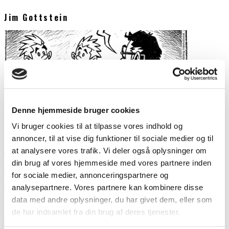
Jim Gottstein
Denne hjemmeside bruger cookies
Vi bruger cookies til at tilpasse vores indhold og
annoncer, til at vise dig funktioner til sociale medier og til
at analysere vores trafik. Vi deler også oplysninger om
din brug af vores hjemmeside med vores partnere inden
Manden bag afsløringen
for sociale medier, annonceringspartnere og
Outsideren
analysepartnere. Vores partnere kan kombinere disse
Seneste artikler
14. oktober 2007
data med andre oplysninger, du har givet dem, eller som
Den amerikanske advokat Jim Gottstein blev først kendt i den
de har indsamlet fra din brug af deres tjenester.
brede offentlighed, da han lækkede interne, retsbeskyttede
dokumenter fra medicinalfirmaet
...