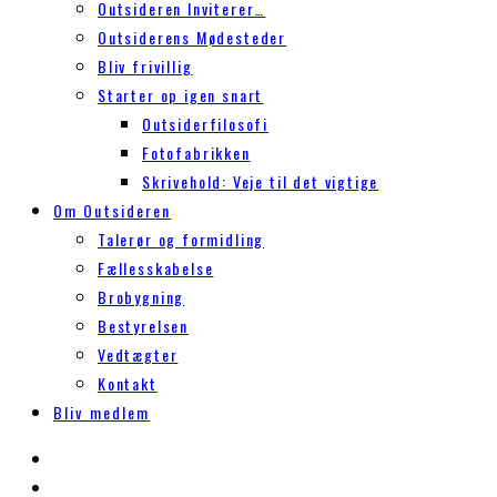
Outsideren Inviterer…
Outsiderens Mødesteder
Bliv frivillig
Starter op igen snart
Outsiderfilosofi
Fotofabrikken
Skrivehold: Veje til det vigtige
Om Outsideren
Talerør og formidling
Fællesskabelse
Brobygning
Bestyrelsen
Vedtægter
Kontakt
Bliv medlem