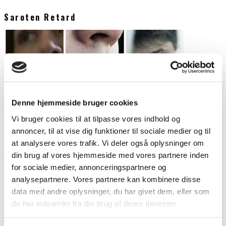
Saroten Retard
Denne hjemmeside bruger cookies
Vi bruger cookies til at tilpasse vores indhold og
annoncer, til at vise dig funktioner til sociale medier og til
at analysere vores trafik. Vi deler også oplysninger om
din brug af vores hjemmeside med vores partnere inden
Temanummer om medicin – Et spørgsmål om god kemi
for sociale medier, annonceringspartnere og
Outsideren
analysepartnere. Vores partnere kan kombinere disse
Seneste artikler
data med andre oplysninger, du har givet dem, eller som
29. april 2010
Der er forskel på medicin. Nogle slags er nærmest kedelige. Ingen
de har indsamlet fra din brug af deres tjenester.
løfter et øjenbryn, hvis nogen tager deres insulin. Andre
...