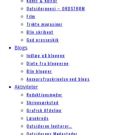
Kunst & Kultur
Outsiderpoesi – ORDSTRØM
Film
Trykte magasiner
Bliv skribent
God presseskik
Blogs
Indlæg på bloggen
Digte fra bloggerne
Bliv blogger
Ansvarsfraskrivelse ved blogs
Aktiviteter
Redaktionsmøder
Skriveværksted
Grafisk Afdeling
Læsekreds
Outsideren Inviterer…
Outsiderens Mødesteder