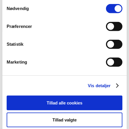
Samtykkevalg
Nødvendig
Præferencer
Statistik
Marketing
Kontakt
Vis detaljer
Foreningen Outsideren
Heimdalsgade 37, 1. sal
Tillad alle cookies
2200 København N
redaktion@outsideren.dk
Tillad valgte
81 11 76 64