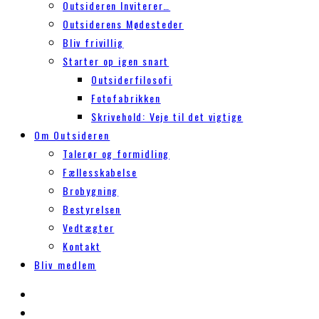
Outsideren Inviterer…
Outsiderens Mødesteder
Bliv frivillig
Starter op igen snart
Outsiderfilosofi
Fotofabrikken
Skrivehold: Veje til det vigtige
Om Outsideren
Talerør og formidling
Fællesskabelse
Brobygning
Bestyrelsen
Vedtægter
Kontakt
Bliv medlem