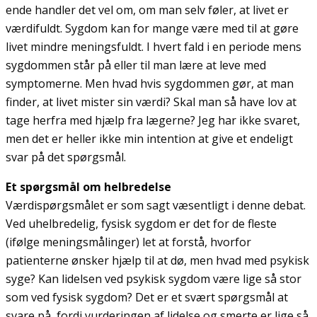
ende handler det vel om, om man selv føler, at livet er
værdifuldt. Sygdom kan for mange være med til at gøre
livet mindre meningsfuldt. I hvert fald i en periode mens
sygdommen står på eller til man lære at leve med
symptomerne. Men hvad hvis sygdommen gør, at man
finder, at livet mister sin værdi? Skal man så have lov at
tage herfra med hjælp fra lægerne? Jeg har ikke svaret,
men det er heller ikke min intention at give et endeligt
svar på det spørgsmål.
Et spørgsmål om helbredelse
Værdispørgsmålet er som sagt væsentligt i denne debat.
Ved uhelbredelig, fysisk sygdom er det for de fleste
(ifølge meningsmålinger) let at forstå, hvorfor
patienterne ønsker hjælp til at dø, men hvad med psykisk
syge? Kan lidelsen ved psykisk sygdom være lige så stor
som ved fysisk sygdom? Det er et svært spørgsmål at
svare på, fordi vurderingen af lidelse og smerte er lige så