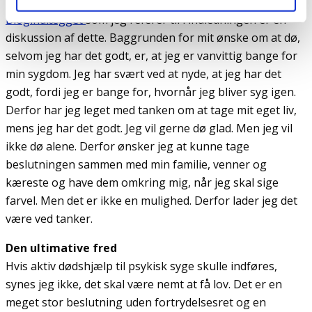
på, når jeg var syg. Men hvad med, når man har det godt?
Blogindlægget
som jeg referer til i indledningen er en
diskussion af dette. Baggrunden for mit ønske om at dø,
selvom jeg har det godt, er, at jeg er vanvittig bange for
min sygdom. Jeg har svært ved at nyde, at jeg har det
godt, fordi jeg er bange for, hvornår jeg bliver syg igen.
Derfor har jeg leget med tanken om at tage mit eget liv,
mens jeg har det godt. Jeg vil gerne dø glad. Men jeg vil
ikke dø alene. Derfor ønsker jeg at kunne tage
beslutningen sammen med min familie, venner og
kæreste og have dem omkring mig, når jeg skal sige
farvel. Men det er ikke en mulighed. Derfor lader jeg det
være ved tanker.
Den ultimative fred
Hvis aktiv dødshjælp til psykisk syge skulle indføres,
synes jeg ikke, det skal være nemt at få lov. Det er en
meget stor beslutning uden fortrydelsesret og en