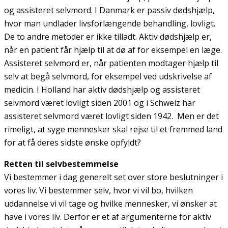
og assisteret selvmord. I Danmark er passiv dødshjælp,
hvor man undlader livsforlængende behandling, lovligt.
De to andre metoder er ikke tilladt. Aktiv dødshjælp er,
når en patient får hjælp til at dø af for eksempel en læge.
Assisteret selvmord er, når patienten modtager hjælp til
selv at begå selvmord, for eksempel ved udskrivelse af
medicin. I Holland har aktiv dødshjælp og assisteret
selvmord været lovligt siden 2001 og i Schweiz har
assisteret selvmord været lovligt siden 1942. Men er det
rimeligt, at syge mennesker skal rejse til et fremmed land
for at få deres sidste ønske opfyldt?
Retten til selvbestemmelse
Vi bestemmer i dag generelt set over store beslutninger i
vores liv. Vi bestemmer selv, hvor vi vil bo, hvilken
uddannelse vi vil tage og hvilke mennesker, vi ønsker at
have i vores liv. Derfor er et af argumenterne for aktiv