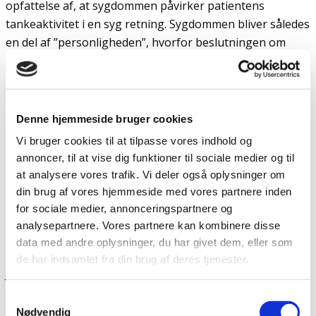
opfattelse af, at sygdommen påvirker patientens
tankeaktivitet i en syg retning. Sygdommen bliver således
en del af ”personligheden”, hvorfor beslutningen om
selvmord bliver set som en syg beslutning, måske endda
et ”råb om hjælp”. Men der vil jeg gerne påpege, at man
som psykisk syg IKKE er påvirket af sin sygdom hele
tiden. Jeg selv, og mange jeg kender, har lange perioder,
Denne hjemmeside bruger cookies
hvor sygdommen står i baggrunden, og hvor man kan
Vi bruger cookies til at tilpasse vores indhold og
passe et helt almindeligt liv uden indlæggelser.
annoncer, til at vise dig funktioner til sociale medier og til
Selvfølgelig kan man argumentere for, at sygdommen
at analysere vores trafik. Vi deler også oplysninger om
altid ligger i baghovedet og altså påvirker også i
din brug af vores hjemmeside med vores partnere inden
perioder, hvor man har det godt, men jeg vil mene, at det
for sociale medier, annonceringspartnere og
ikke er så meget anderledes, end hvordan raske
analysepartnere. Vores partnere kan kombinere disse
data med andre oplysninger, du har givet dem, eller som
personer passer på sig selv.
de har indsamlet fra din brug af deres tjenester.
Jeg vil til enhver tid mene, at sygdom er noget, man
har
–
ikke noget man
er
. Derfor mener jeg ikke, at man kan
Samtykkevalg
argumenterer i mod aktiv dødshjælp til psykisk syge ved
Nødvendig