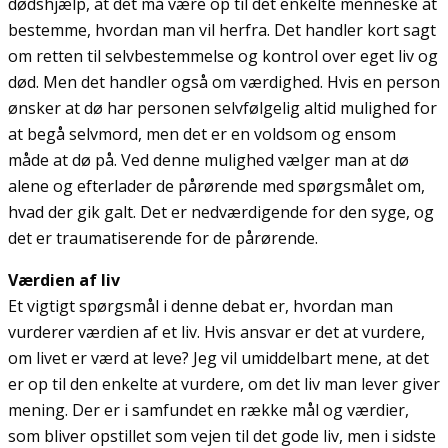
dødshjælp, at det må være op til det enkelte menneske at
bestemme, hvordan man vil herfra. Det handler kort sagt
om retten til selvbestemmelse og kontrol over eget liv og
død. Men det handler også om værdighed. Hvis en person
ønsker at dø har personen selvfølgelig altid mulighed for
at begå selvmord, men det er en voldsom og ensom
måde at dø på. Ved denne mulighed vælger man at dø
alene og efterlader de pårørende med spørgsmålet om,
hvad der gik galt. Det er nedværdigende for den syge, og
det er traumatiserende for de pårørende.
Værdien af liv
Et vigtigt spørgsmål i denne debat er, hvordan man
vurderer værdien af et liv. Hvis ansvar er det at vurdere,
om livet er værd at leve? Jeg vil umiddelbart mene, at det
er op til den enkelte at vurdere, om det liv man lever giver
mening. Der er i samfundet en række mål og værdier,
som bliver opstillet som vejen til det gode liv, men i sidste