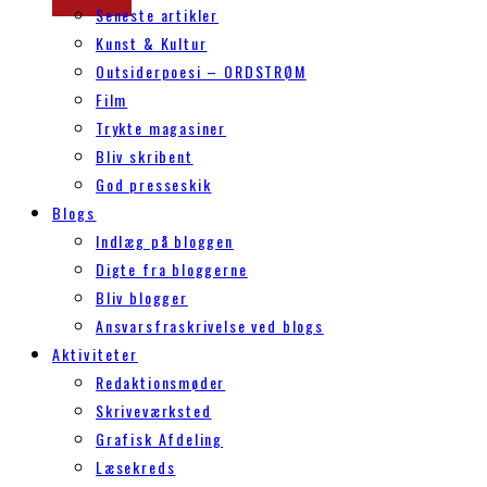
Seneste artikler
Kunst & Kultur
Outsiderpoesi – ORDSTRØM
Film
Trykte magasiner
Bliv skribent
God presseskik
Blogs
Indlæg på bloggen
Digte fra bloggerne
Bliv blogger
Ansvarsfraskrivelse ved blogs
Aktiviteter
Redaktionsmøder
Skriveværksted
Grafisk Afdeling
Læsekreds