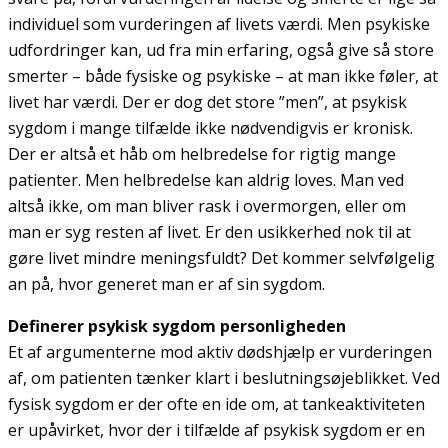
individuel som vurderingen af livets værdi. Men psykiske
udfordringer kan, ud fra min erfaring, også give så store
smerter – både fysiske og psykiske – at man ikke føler, at
livet har værdi. Der er dog det store ”men”, at psykisk
sygdom i mange tilfælde ikke nødvendigvis er kronisk.
Der er altså et håb om helbredelse for rigtig mange
patienter. Men helbredelse kan aldrig loves. Man ved
altså ikke, om man bliver rask i overmorgen, eller om
man er syg resten af livet. Er den usikkerhed nok til at
gøre livet mindre meningsfuldt? Det kommer selvfølgelig
an på, hvor generet man er af sin sygdom.
Definerer psykisk sygdom personligheden
Et af argumenterne mod aktiv dødshjælp er vurderingen
af, om patienten tænker klart i beslutningsøjeblikket. Ved
fysisk sygdom er der ofte en ide om, at tankeaktiviteten
er upåvirket, hvor der i tilfælde af psykisk sygdom er en