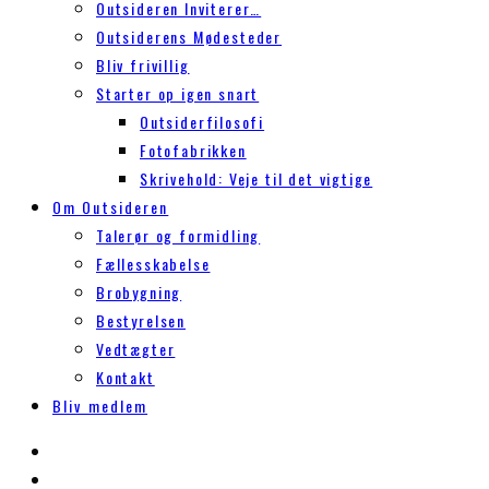
Outsideren Inviterer…
Outsiderens Mødesteder
Bliv frivillig
Starter op igen snart
Outsiderfilosofi
Fotofabrikken
Skrivehold: Veje til det vigtige
Om Outsideren
Talerør og formidling
Fællesskabelse
Brobygning
Bestyrelsen
Vedtægter
Kontakt
Bliv medlem