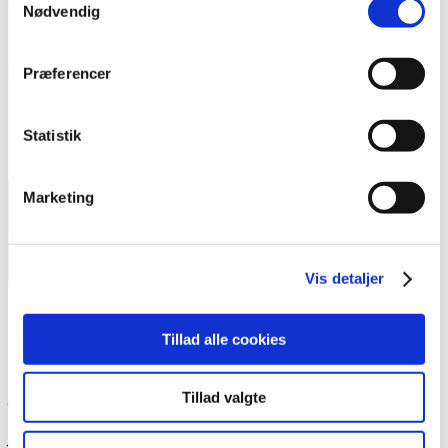
Nødvendig
Præferencer
Statistik
Marketing
Vis detaljer
Martin Ancher fra Liberal Alliance mente, at jobcentrets
Tillad alle cookies
medarbejdere har for travlt, at de ikke er uddannet godt
nok, og at der er ledelsesproblemer på eksempelvis
jobcentret på Lærkevej.
Tillad valgte
Jesper Christensen, socialborgmester, fra