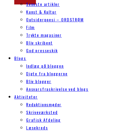
Seneste artikler
Kunst & Kultur
Outsiderpoesi – ORDSTRØM
Film
Trykte magasiner
Bliv skribent
God presseskik
Blogs
Indlæg på bloggen
Digte fra bloggerne
Bliv blogger
Ansvarsfraskrivelse ved blogs
Aktiviteter
Redaktionsmøder
Skriveværksted
Grafisk Afdeling
Læsekreds