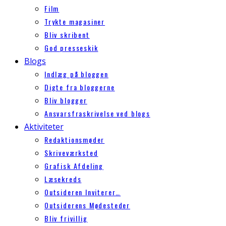
Film
Trykte magasiner
Bliv skribent
God presseskik
Blogs
Indlæg på bloggen
Digte fra bloggerne
Bliv blogger
Ansvarsfraskrivelse ved blogs
Aktiviteter
Redaktionsmøder
Skriveværksted
Grafisk Afdeling
Læsekreds
Outsideren Inviterer…
Outsiderens Mødesteder
Bliv frivillig