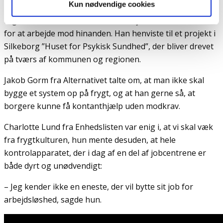
Kun nødvendige cookies
Socialdemokratiet havde fokus på, at kommunerne og
regioner skal være bedre til at arbejde sammen i stedet
for at arbejde mod hinanden. Han henviste til et projekt i
Silkeborg ”Huset for Psykisk Sundhed”, der bliver drevet
på tværs af kommunen og regionen.
Jakob Gorm fra Alternativet talte om, at man ikke skal
bygge et system op på frygt, og at han gerne så, at
borgere kunne få kontanthjælp uden modkrav.
Charlotte Lund fra Enhedslisten var enig i, at vi skal væk
fra frygtkulturen, hun mente desuden, at hele
kontrolapparatet, der i dag af en del af jobcentrene er
både dyrt og unødvendigt:
– Jeg kender ikke en eneste, der vil bytte sit job for
arbejdsløshed, sagde hun.