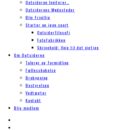
Outsideren Inviterer…
Outsiderens Mødesteder
Bliv frivillig
Starter op igen snart
Outsiderfilosofi
Fotofabrikken
Skrivehold: Veje til det vigtige
Om Outsideren
Talerør og formidling
Fællesskabelse
Brobygning
Bestyrelsen
Vedtægter
Kontakt
Bliv medlem