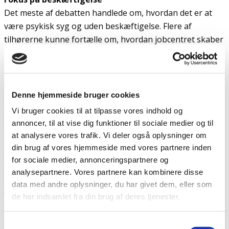
Det meste af debatten handlede om, hvordan det er at
være psykisk syg og uden beskæftigelse. Flere af
tilhørerne kunne fortælle om, hvordan jobcentret skaber
utryghed og gør de ledige endnu dårligere, end de er i
forvejen.
– Det var hårdt at høre på, hvor mange der knækker i det
Denne hjemmeside bruger cookies
system, vi har i dag. Jeg blev faktisk overrasket over, at vi
Vi bruger cookies til at tilpasse vores indhold og
snakkede så meget om beskæftigelse frem for
annoncer, til at vise dig funktioner til sociale medier og til
socialpolitik, men det bekræfter mig bare i, at
at analysere vores trafik. Vi deler også oplysninger om
beskæftigelsessystemet slet ikke fungerer, sagde
din brug af vores hjemmeside med vores partnere inden
Charlotte Lund.
for sociale medier, annonceringspartnere og
analysepartnere. Vores partnere kan kombinere disse
Selvom alle kandidaterne var enige om, at den måde som
data med andre oplysninger, du har givet dem, eller som
jobcentrene fungerer i dag ikke er hensigtsmæssig for
de har indsamlet fra din brug af deres tjenester.
især psykisk syge borgere, så havde de forskellige
forslag til, hvordan systemet skal ændres.
Samtykkevalg