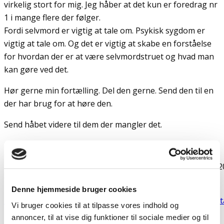
virkelig stort for mig. Jeg håber at det kun er foredrag nr
1 i mange flere der følger.
Fordi selvmord er vigtig at tale om. Psykisk sygdom er
vigtig at tale om. Og det er vigtig at skabe en forståelse
for hvordan der er at være selvmordstruet og hvad man
kan gøre ved det.
Hør gerne min fortælling. Del den gerne. Send den til en
der har brug for at høre den.
Send håbet videre til dem der mangler det.
Tryk på linket for at høre min fortælling:
https://www.dropbox.com/s/my6bv8qga0u5eg6/Tanker%
%20Foredrag.m4a?dl=0
Denne hjemmeside bruger cookies
#bipolardepression
#bipolarlidelse
#selvmord
bipolar
brydt
Vi bruger cookies til at tilpasse vores indhold og
annoncer, til at vise dig funktioner til sociale medier og til
Facebook
Email