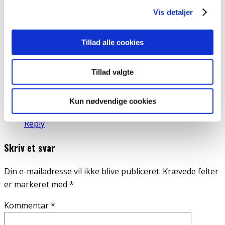
Vis detaljer
One Response
Tillad alle cookies
Loucia Annachanell
siger:
Tillad valgte
23. februar 2018 kl. 09:59
Kun nødvendige cookies
Kære Maria. Linket i dit indlæg virker ikke.
Reply
Skriv et svar
Din e-mailadresse vil ikke blive publiceret.
Krævede felter
er markeret med
*
Kommentar
*