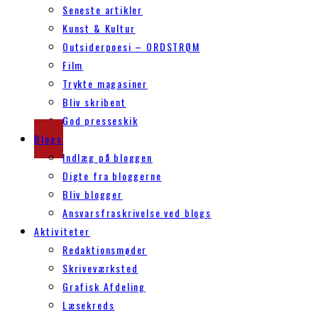
Seneste artikler
Kunst & Kultur
Outsiderpoesi – ORDSTRØM
Film
Trykte magasiner
Bliv skribent
God presseskik
Blogs
Indlæg på bloggen
Digte fra bloggerne
Bliv blogger
Ansvarsfraskrivelse ved blogs
Aktiviteter
Redaktionsmøder
Skriveværksted
Grafisk Afdeling
Læsekreds