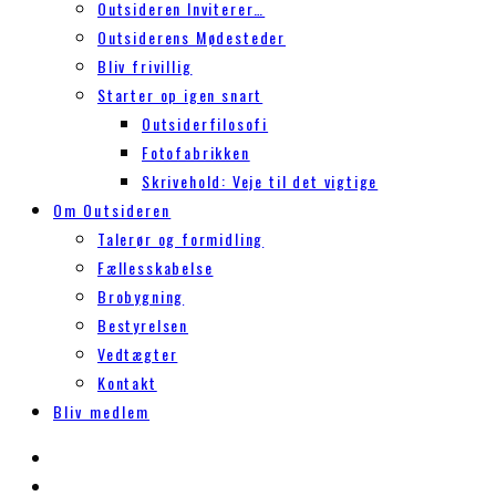
Outsideren Inviterer…
Outsiderens Mødesteder
Bliv frivillig
Starter op igen snart
Outsiderfilosofi
Fotofabrikken
Skrivehold: Veje til det vigtige
Om Outsideren
Talerør og formidling
Fællesskabelse
Brobygning
Bestyrelsen
Vedtægter
Kontakt
Bliv medlem