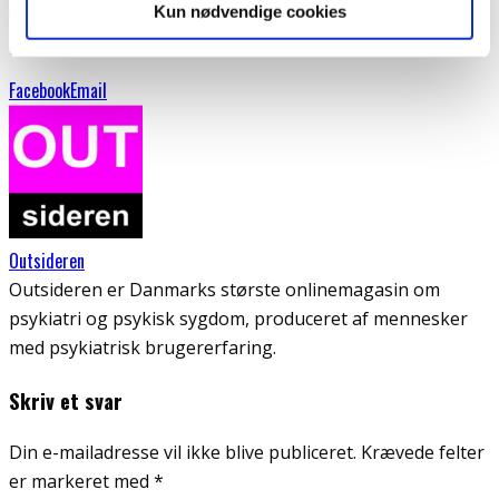
Kun nødvendige cookies
være plads til 4000 ansatte. De vil ikke kunne mærke et
par milliarder mere eller mindre! Godt nytår.
Facebook
Email
Outsideren
Outsideren er Danmarks største onlinemagasin om
psykiatri og psykisk sygdom, produceret af mennesker
med psykiatrisk brugererfaring.
Skriv et svar
Din e-mailadresse vil ikke blive publiceret.
Krævede felter
er markeret med
*