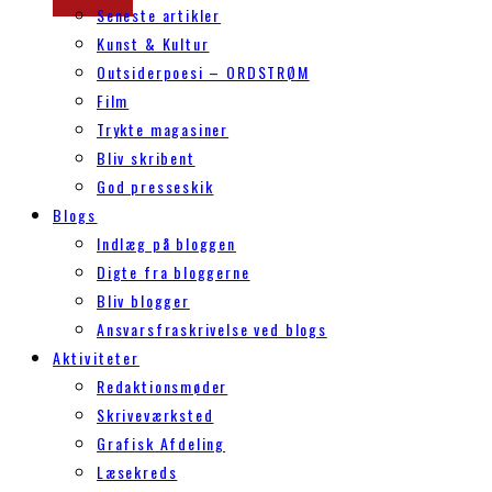
Seneste artikler
Kunst & Kultur
Outsiderpoesi – ORDSTRØM
Film
Trykte magasiner
Bliv skribent
God presseskik
Blogs
Indlæg på bloggen
Digte fra bloggerne
Bliv blogger
Ansvarsfraskrivelse ved blogs
Aktiviteter
Redaktionsmøder
Skriveværksted
Grafisk Afdeling
Læsekreds