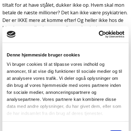
tiltalt for at have stjålet, dukker ikke op. Hvem skal mon
betale de næste millioner? Det kan ikke være psykiatrien.
Der er IKKE mere at komme efter! Og heller ikke hos de
hjemløse, sundhedsvæsnet eller undervisningsvæsnet
eller … fortsæt selv.
Nåh ja!
Denne hjemmeside bruger cookies
Så er der jo også lige sagen om skattesnyd: Er det
Vi bruger cookies til at tilpasse vores indhold og
4.000.000.000? eller er det 8.000.000.000? 12.000.000.000
annoncer, til at vise dig funktioner til sociale medier og til
kroner? Men fik den danske stat ikke 1.600.000.000
at analysere vores trafik. Vi deler også oplysninger om
kroner? Hvad er der så at pibe over? Som Mærsks unge
din brug af vores hjemmeside med vores partnere inden
løve brøler: “Nu gælder det om at se fremad!”
for sociale medier, annonceringspartnere og
analysepartnere. Vores partnere kan kombinere disse
Det er lige det, jeg gør. Men vi ser ikke det samme!
data med andre oplysninger, du har givet dem, eller som
de har indsamlet fra din brug af deres tjenester.
Undskyldninger til det nye år
I anledningen af nytåret har jeg samlet en håndfuld
Samtykkevalg
dårlige undskyldninger som forklaring på, hvorfor man