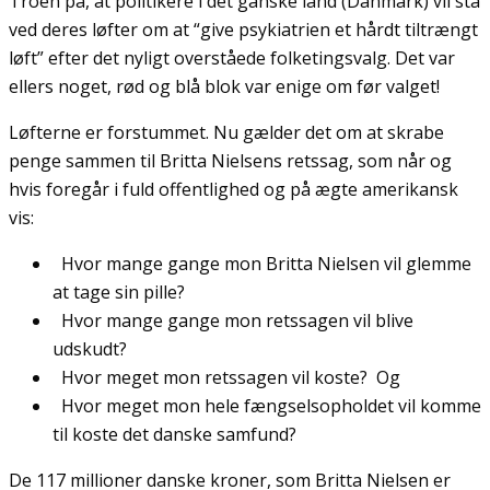
Troen på, at politikere i det ganske land (Danmark) vil stå
ved deres løfter om at “give psykiatrien et hårdt tiltrængt
løft” efter det nyligt overståede folketingsvalg. Det var
ellers noget, rød og blå blok var enige om før valget!
Løfterne er forstummet. Nu gælder det om at skrabe
penge sammen til Britta Nielsens retssag, som når og
hvis foregår i fuld offentlighed og på ægte amerikansk
vis:
Hvor mange gange mon Britta Nielsen vil glemme
at tage sin pille?
Hvor mange gange mon retssagen vil blive
udskudt?
Hvor meget mon retssagen vil koste? Og
Hvor meget mon hele fængselsopholdet vil komme
til koste det danske samfund?
De 117 millioner danske kroner, som Britta Nielsen er