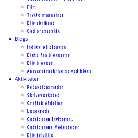
Film
Trykte magasiner
Bliv skribent
God presseskik
Blogs
Indlæg på bloggen
Digte fra bloggerne
Bliv blogger
Ansvarsfraskrivelse ved blogs
Aktiviteter
Redaktionsmøder
Skriveværksted
Grafisk Afdeling
Læsekreds
Outsideren Inviterer…
Outsiderens Mødesteder
Bliv frivillig