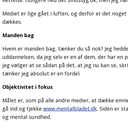
Rettelse: tidligere hed det sindssyg.dk, men jeg h
Mediet er lige gået i luften, og derfor er det nog
dækkes.
Manden bag
Hvem er manden bag, tænker du så nok? Jeg hedder
uddannelsen, da jeg selv er en af dem, der har en 
jeg vælger at se sådan på det, at jeg nu kan se, sk
tænker jeg absolut er en fordel.
Objektivitet i fokus
Målet er, som på alle andre medier, at dække emnern
gå ind og tjekke
www.mentalbladet.dk
. Siden er s
og mental sundhed.