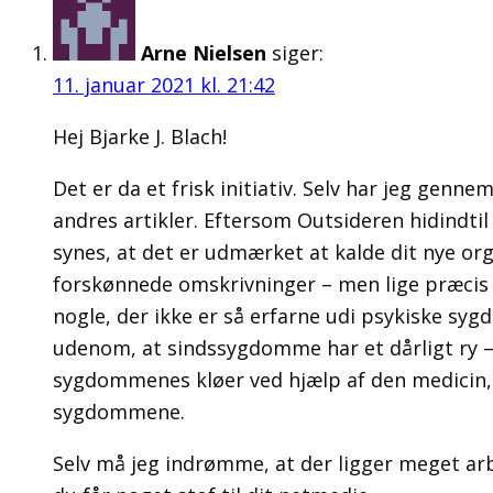
Arne Nielsen
siger:
11. januar 2021 kl. 21:42
Hej Bjarke J. Blach!
Det er da et frisk initiativ. Selv har jeg gen
andres artikler. Eftersom Outsideren hidindtil 
synes, at det er udmærket at kalde dit nye org
forskønnede omskrivninger – men lige præcis
nogle, der ikke er så erfarne udi psykiske syg
udenom, at sindssygdomme har et dårligt ry – u
sygdommenes kløer ved hjælp af den medicin, 
sygdommene.
Selv må jeg indrømme, at der ligger meget arbe