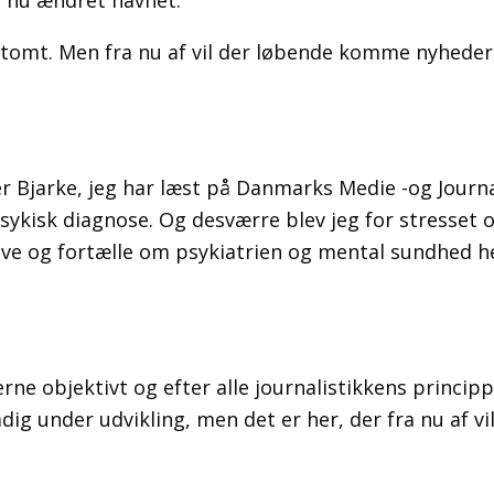
ar nu ændret navnet.
et tomt. Men fra nu af vil der løbende komme nyhede
 Bjarke, jeg har læst på Danmarks Medie -og Journ
psykisk diagnose. Og desværre blev jeg for stresset 
rive og fortælle om psykiatrien og mental sundhed hel
e objektivt og efter alle journalistikkens principper
tadig under udvikling, men det er her, der fra nu af