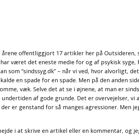
nem årene offentliggjort 17 artikler her på Outsidere
har været det eneste medie for og af psykisk syge, h
an som “sindssyg.dk” – når vi ved, hvor alvorligt, d
 kalde en spade for en spade. Men på den anden si
domme, væk. Selve det at se i øjnene, at man er sinds
ndertiden af gode grunde. Det er overvejelser, vi al
der er genstand for så manges agressioner. Men je
jde i at skrive en artikel eller en kommentar, og je