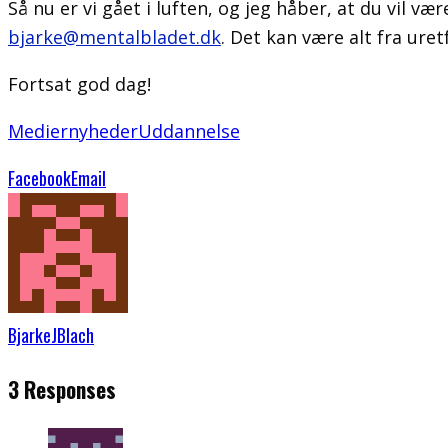
Så nu er vi gået i luften, og jeg håber, at du vil væ
bjarke@mentalbladet.dk
. Det kan være alt fra ure
Fortsat god dag!
Medier
nyheder
Uddannelse
Facebook
Email
BjarkeJBlach
3 Responses