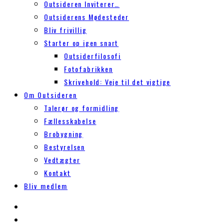
Outsideren Inviterer…
Outsiderens Mødesteder
Bliv frivillig
Starter op igen snart
Outsiderfilosofi
Fotofabrikken
Skrivehold: Veje til det vigtige
Om Outsideren
Talerør og formidling
Fællesskabelse
Brobygning
Bestyrelsen
Vedtægter
Kontakt
Bliv medlem