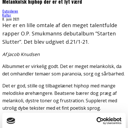
Melankolsk hiphop der er et lyt værd
Outsideren
Kultur
8. juni 2021
Her er en lille omtale af den meget talentfulde
rapper O.P. Smukmanns debutalbum ”Starten
Slutter”. Det blev udgivet d.21/1-21.
Af Jacob Knudsen
Albummet er virkelig godt. Det er meget melankolsk, da
det omhandler temaer som paranoia, sorg og sårbarhed.
Det er god, stille og tilbagelænet hiphop med mange
melodiske ørehængere. Beatsene bærer dog præg af
melankoli, dystre toner og frustration. Suppleret med
utrolig dybe tekster med et fint poetisk sprog.
Det er en glimrende produktion. Beatsene er af høj
kvalitet.