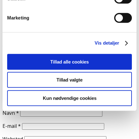
psykiatri og psykisk sygdom, produceret af mennesker
med psykiatrisk brugererfaring.
Marketing
Skriv et svar
Din e-mailadresse vil ikke blive publiceret.
Krævede felter
Vis detaljer
er markeret med
*
Kommentar
*
Tillad alle cookies
Tillad valgte
Kun nødvendige cookies
Navn
*
E-mail
*