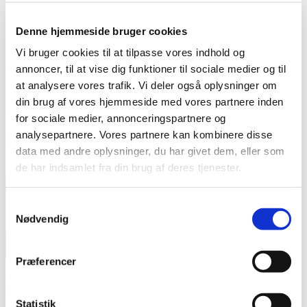
Da jeg hørte albummet, blev jeg dybt rørt, da numrene,
Denne hjemmeside bruger cookies
med de føromtalte temaer, var noget, jeg kunne nikke
Vi bruger cookies til at tilpasse vores indhold og
genkendende til.
annoncer, til at vise dig funktioner til sociale medier og til
at analysere vores trafik. Vi deler også oplysninger om
Dette album er klart værd at tjekke ud, og du kan lytte til
din brug af vores hjemmeside med vores partnere inden
albummet lige her:
for sociale medier, annonceringspartnere og
analysepartnere. Vores partnere kan kombinere disse
ffm.to
data med andre oplysninger, du har givet dem, eller som
Facebook
Email
de har indsamlet fra din brug af deres tjenester.
Samtykkevalg
Nødvendig
Præferencer
Outsideren
Outsideren er Danmarks største onlinemagasin om
Statistik