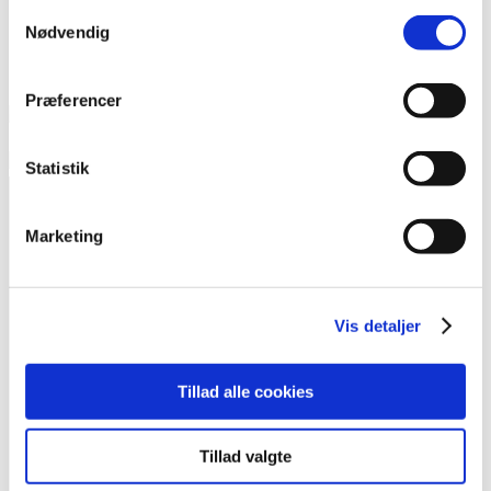
Samtykkevalg
Nødvendig
Præferencer
Statistik
Marketing
Kontakt
Vis detaljer
Foreningen Outsideren
Heimdalsgade 37, 1. sal
Tillad alle cookies
2200 København N
redaktion@outsideren.dk
Tillad valgte
81 11 76 64