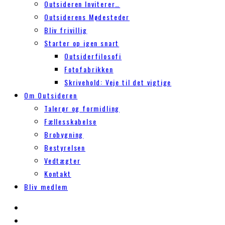
Outsideren Inviterer…
Outsiderens Mødesteder
Bliv frivillig
Starter op igen snart
Outsiderfilosofi
Fotofabrikken
Skrivehold: Veje til det vigtige
Om Outsideren
Talerør og formidling
Fællesskabelse
Brobygning
Bestyrelsen
Vedtægter
Kontakt
Bliv medlem