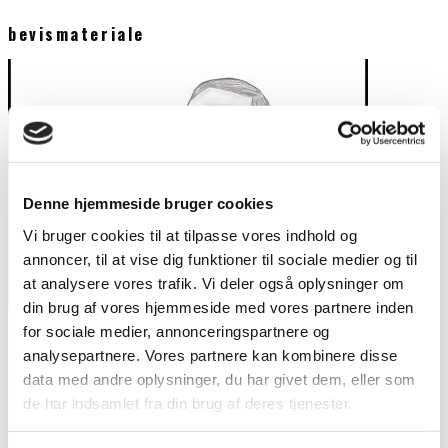
bevismateriale
Denne hjemmeside bruger cookies
Vi bruger cookies til at tilpasse vores indhold og
annoncer, til at vise dig funktioner til sociale medier og til
at analysere vores trafik. Vi deler også oplysninger om
din brug af vores hjemmeside med vores partnere inden
Retssagen mod Anders Behring Breivik fra dag 3 til dag 7
for sociale medier, annonceringspartnere og
Outsideren
analysepartnere. Vores partnere kan kombinere disse
Seneste artikler
data med andre oplysninger, du har givet dem, eller som
7. maj 2012
Katrine Fokdal følger retssagen mod Breivik i Norge. Følg med i,
de har indsamlet fra din brug af deres tjenester.
hvad der sker i retssagen her. Retssagen kører og
...