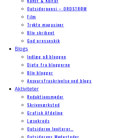
Kunst & Kultur
Outsiderpoesi – ORDSTRØM
Film
Trykte magasiner
Bliv skribent
God presseskik
Blogs
Indlæg på bloggen
Digte fra bloggerne
Bliv blogger
Ansvarsfraskrivelse ved blogs
Aktiviteter
Redaktionsmøder
Skriveværksted
Grafisk Afdeling
Læsekreds
Outsideren Inviterer…
Outsiderens Mødesteder