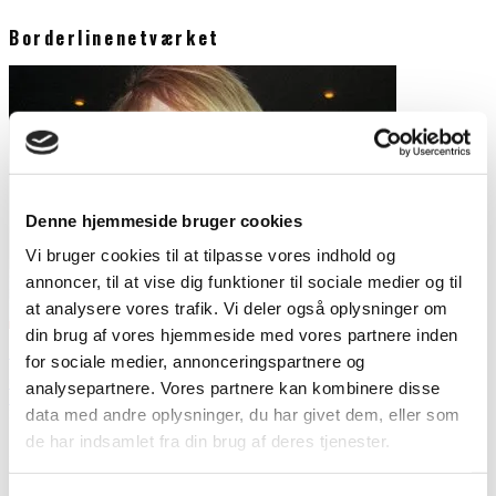
Borderlinenetværket
Denne hjemmeside bruger cookies
Vi bruger cookies til at tilpasse vores indhold og
annoncer, til at vise dig funktioner til sociale medier og til
at analysere vores trafik. Vi deler også oplysninger om
din brug af vores hjemmeside med vores partnere inden
En hjemmeside gik i luften – et fællesskab blev skabt
for sociale medier, annonceringspartnere og
Outsideren
analysepartnere. Vores partnere kan kombinere disse
Seneste artikler
28. marts 2012
data med andre oplysninger, du har givet dem, eller som
I denne artikel om Borderlinenetværkets fødsel, skriver Linda
de har indsamlet fra din brug af deres tjenester.
Scholz om sin vej til et fællesskab. Et sted og et forum,
...