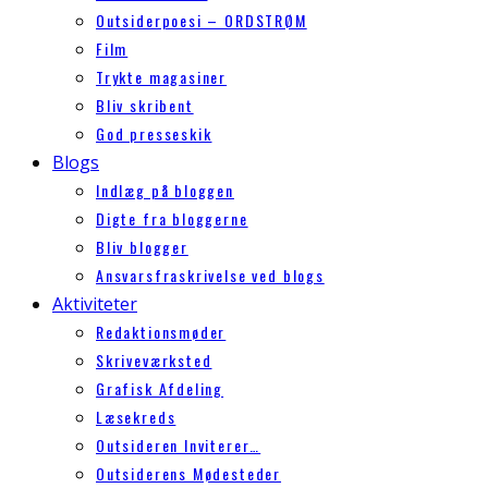
Outsiderpoesi – ORDSTRØM
Film
Trykte magasiner
Bliv skribent
God presseskik
Blogs
Indlæg på bloggen
Digte fra bloggerne
Bliv blogger
Ansvarsfraskrivelse ved blogs
Aktiviteter
Redaktionsmøder
Skriveværksted
Grafisk Afdeling
Læsekreds
Outsideren Inviterer…
Outsiderens Mødesteder