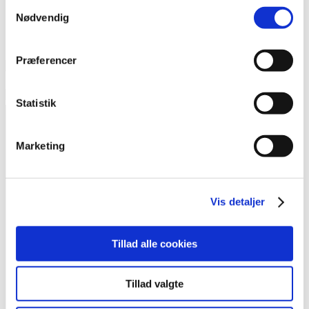
Samtykkevalg
Nødvendig
Præferencer
Statistik
Marketing
Kontakt
Vis detaljer
Foreningen Outsideren
Heimdalsgade 37, 1. sal
Tillad alle cookies
2200 København N
redaktion@outsideren.dk
Tillad valgte
81 11 76 64