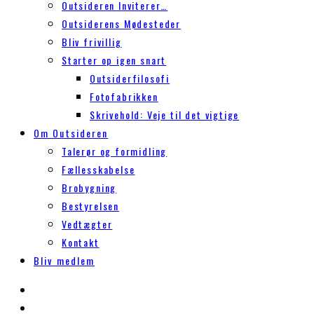
Outsideren Inviterer…
Outsiderens Mødesteder
Bliv frivillig
Starter op igen snart
Outsiderfilosofi
Fotofabrikken
Skrivehold: Veje til det vigtige
Om Outsideren
Talerør og formidling
Fællesskabelse
Brobygning
Bestyrelsen
Vedtægter
Kontakt
Bliv medlem