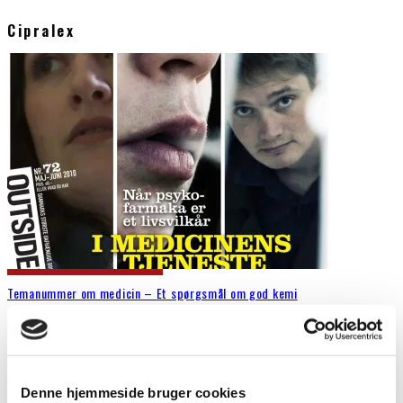
Cipralex
Temanummer om medicin – Et spørgsmål om god kemi
Outsideren
Seneste artikler
29. april 2010
Der er forskel på medicin. Nogle slags er nærmest kedelige. Ingen
løfter et øjenbryn, hvis nogen tager deres insulin. Andre
...
Denne hjemmeside bruger cookies