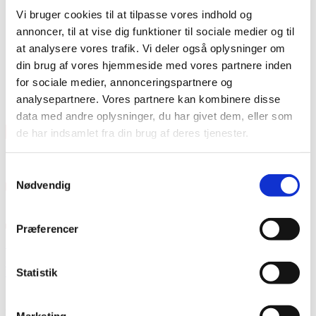
Vi bruger cookies til at tilpasse vores indhold og
annoncer, til at vise dig funktioner til sociale medier og til
at analysere vores trafik. Vi deler også oplysninger om
din brug af vores hjemmeside med vores partnere inden
for sociale medier, annonceringspartnere og
analysepartnere. Vores partnere kan kombinere disse
data med andre oplysninger, du har givet dem, eller som
de har indsamlet fra din brug af deres tjenester.
Samtykkevalg
Nødvendig
Præferencer
Min halve dråbe
Outsideren
Statistik
Personlig fortælling
29. april 2008
Igennem en del år opsøgte jeg forskellige alternative helsetilbud i
forsøg på at opnå hjælp til at overkomme adskillige angstforbier,
...