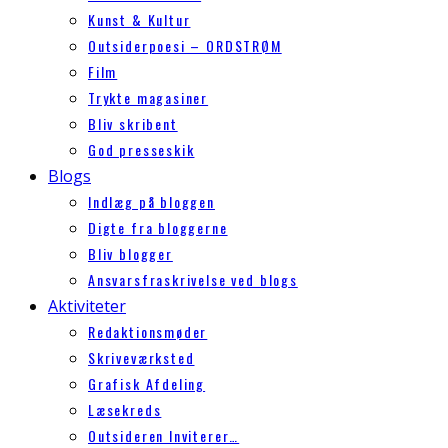
Kunst & Kultur
Outsiderpoesi – ORDSTRØM
Film
Trykte magasiner
Bliv skribent
God presseskik
Blogs
Indlæg på bloggen
Digte fra bloggerne
Bliv blogger
Ansvarsfraskrivelse ved blogs
Aktiviteter
Redaktionsmøder
Skriveværksted
Grafisk Afdeling
Læsekreds
Outsideren Inviterer…