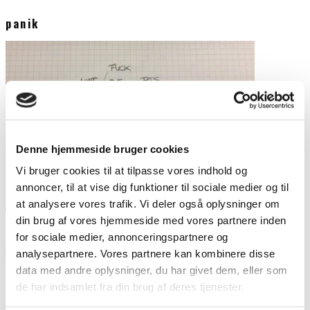
panik
Denne hjemmeside bruger cookies
Vi bruger cookies til at tilpasse vores indhold og
annoncer, til at vise dig funktioner til sociale medier og til
at analysere vores trafik. Vi deler også oplysninger om
din brug af vores hjemmeside med vores partnere inden
Venteværelse
for sociale medier, annonceringspartnere og
Nebulous
analysepartnere. Vores partnere kan kombinere disse
Blog
28. januar 2020
data med andre oplysninger, du har givet dem, eller som
Tanker fra venteværelset på ”psyken” – Psykiatrisk ambulatorium.
de har indsamlet fra din brug af deres tjenester.
”Husk at tjekke ind i receptionen” – står der med røde bogstaver,
hvor end
...