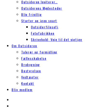
Outsideren Inviterer…
Outsiderens Mødesteder
Bliv frivillig
Starter op igen snart
Outsiderfilosofi
Fotofabrikken
Skrivehold: Veje til det vigtige
Om Outsideren
Talerør og formidling
Fællesskabelse
Brobygning
Bestyrelsen
Vedtægter
Kontakt
Bliv medlem