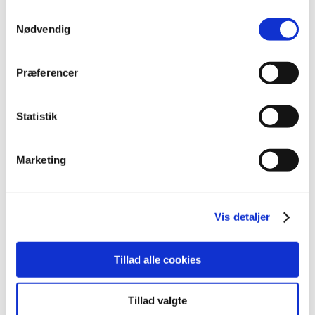
Samtykkevalg
Nødvendig
Præferencer
Statistik
Marketing
Kontakt
Vis detaljer
Foreningen Outsideren
Heimdalsgade 37, 1. sal
Tillad alle cookies
2200 København N
Tillad valgte
redaktion@outsideren.dk