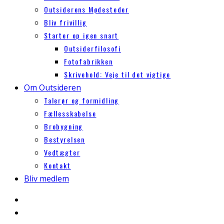
Outsiderens Mødesteder
Bliv frivillig
Starter op igen snart
Outsiderfilosofi
Fotofabrikken
Skrivehold: Veje til det vigtige
Om Outsideren
Talerør og formidling
Fællesskabelse
Brobygning
Bestyrelsen
Vedtægter
Kontakt
Bliv medlem