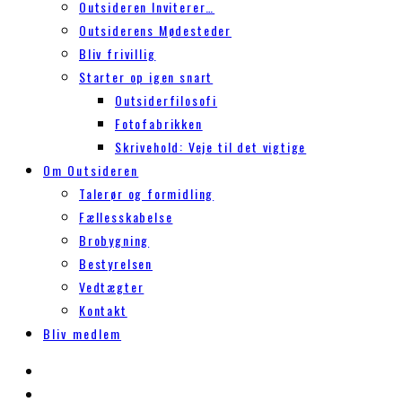
Outsideren Inviterer…
Outsiderens Mødesteder
Bliv frivillig
Starter op igen snart
Outsiderfilosofi
Fotofabrikken
Skrivehold: Veje til det vigtige
Om Outsideren
Talerør og formidling
Fællesskabelse
Brobygning
Bestyrelsen
Vedtægter
Kontakt
Bliv medlem