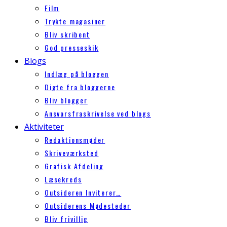
Film
Trykte magasiner
Bliv skribent
God presseskik
Blogs
Indlæg på bloggen
Digte fra bloggerne
Bliv blogger
Ansvarsfraskrivelse ved blogs
Aktiviteter
Redaktionsmøder
Skriveværksted
Grafisk Afdeling
Læsekreds
Outsideren Inviterer…
Outsiderens Mødesteder
Bliv frivillig