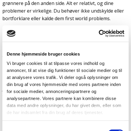
grønnere på den anden side. Alt er relativt, og dine
problemer er virkelige. Du behøver ikke undskylde eller
bortforklare eller kalde dem first world problems.
Mit liv kan virke trist
. Men jeg har fundet noget, jeg
ikke havde før. Noget ægte. En styrke, en glæde, en
kærlighed jeg ikke havde troet mulig. Nogle dage kunne
jeg skrige. Men jeg kan stadig smile og grine og føle
Denne hjemmeside bruger cookies
lykke.
Vi bruger cookies til at tilpasse vores indhold og
annoncer, til at vise dig funktioner til sociale medier og til
Det gør ikke mit liv mere autentisk
end dit. Jeg
at analysere vores trafik. Vi deler også oplysninger om
mærker det på en anden måde. Jeg mærker sult og kulde.
din brug af vores hjemmeside med vores partnere inden
Jeg er bange for døden. Jeg er taknemmelig for livet. Men
for sociale medier, annonceringspartnere og
vi behøver ikke sammenligne, du og jeg. Vi er ens. Jeg
analysepartnere. Vores partnere kan kombinere disse
kunne have været dig i et andet liv, og du kunne have
data med andre oplysninger, du har givet dem, eller som
været mig. Det vigtigste er at få det bedste ud af det.
de har indsamlet fra din brug af deres tjenester.
Samtykkevalg