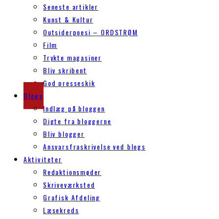
Seneste artikler
Kunst & Kultur
Outsiderpoesi – ORDSTRØM
Film
Trykte magasiner
Bliv skribent
God presseskik
Blogs
Indlæg på bloggen
Digte fra bloggerne
Bliv blogger
Ansvarsfraskrivelse ved blogs
Aktiviteter
Redaktionsmøder
Skriveværksted
Grafisk Afdeling
Læsekreds