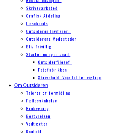
Redaktionsmøder
Skriveværksted
Grafisk Afdeling
Læsekreds
Outsideren Inviterer…
Outsiderens Mødesteder
Bliv frivillig
Starter op igen snart
Outsiderfilosofi
Fotofabrikken
Skrivehold: Veje til det vigtige
Om Outsideren
Talerør og formidling
Fællesskabelse
Brobygning
Bestyrelsen
Vedtægter
Kontakt