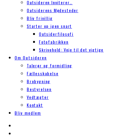
Outsideren Inviterer…
Outsiderens Mødesteder
Bliv frivillig
Starter op igen snart
Outsiderfilosofi
Fotofabrikken
Skrivehold: Veje til det vigtige
Om Outsideren
Talerør og formidling
Fællesskabelse
Brobygning
Bestyrelsen
Vedtægter
Kontakt
Bliv medlem