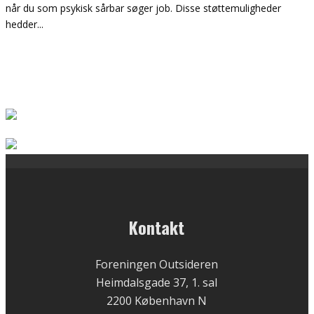
når du som psykisk sårbar søger job. Disse støttemuligheder
hedder
...
Kontakt
Foreningen Outsideren
Heimdalsgade 37, 1. sal
2200 København N