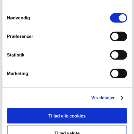
Samtykkevalg
Nødvendig
Præferencer
Statistik
Marketing
Vidste du at … ?
Vis detaljer
Outsideren
Vidste du at ... ?
20. juni 2022
Tillad alle cookies
… sundhedsstyrelsen er udkommet med et fagligt oplæg til en 10-
årsplan for psykiatrien, som er en rapport med titlen: ”Bedre
...
Tillad valgte