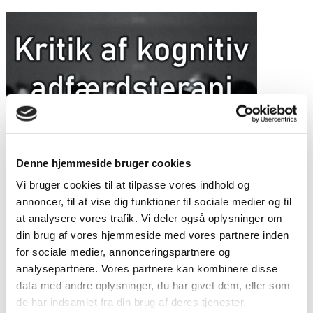
Denne hjemmeside bruger cookies
Vi bruger cookies til at tilpasse vores indhold og
Vidste du at … ?
annoncer, til at vise dig funktioner til sociale medier og til
at analysere vores trafik. Vi deler også oplysninger om
Outsideren
Vidste du at ... ?
din brug af vores hjemmeside med vores partnere inden
20. juni 2022
… at ny psykiatriforskning kortlægger den standardiserede
for sociale medier, annonceringspartnere og
kognitive adfærdsterapi i grupper som “ekstrem ufleksibel” og
analysepartnere. Vores partnere kan kombinere disse
stiller spørgsmålet: “Does one treatment
...
data med andre oplysninger, du har givet dem, eller som
de har indsamlet fra din brug af deres tjenester.