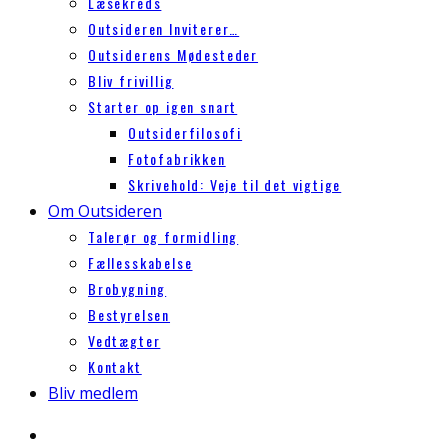
Læsekreds
Outsideren Inviterer…
Outsiderens Mødesteder
Bliv frivillig
Starter op igen snart
Outsiderfilosofi
Fotofabrikken
Skrivehold: Veje til det vigtige
Om Outsideren
Talerør og formidling
Fællesskabelse
Brobygning
Bestyrelsen
Vedtægter
Kontakt
Bliv medlem