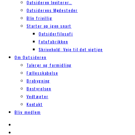
Outsideren Inviterer…
Outsiderens Mødesteder
Bliv frivillig
Starter op igen snart
Outsiderfilosofi
Fotofabrikken
Skrivehold: Veje til det vigtige
Om Outsideren
Talerør og formidling
Fællesskabelse
Brobygning
Bestyrelsen
Vedtægter
Kontakt
Bliv medlem