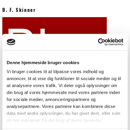
B. F. Skinner
Denne hjemmeside bruger cookies
Vi bruger cookies til at tilpasse vores indhold og
annoncer, til at vise dig funktioner til sociale medier og til
at analysere vores trafik. Vi deler også oplysninger om
din brug af vores hjemmeside med vores partnere inden
Overvejelser med relation til den kognitive tanke
for sociale medier, annonceringspartnere og
Arne Nielsen
analysepartnere. Vores partnere kan kombinere disse
Blog
7. juli 2018
data med andre oplysninger, du har givet dem, eller som
Hvis man googler ”cognitivism” på internettet, og kigger på den
de har indsamlet fra din brug af deres tjenester.
Wikipediaartikel, som derved fremkommer, springer det i øjnene,
at kognitivismen
...