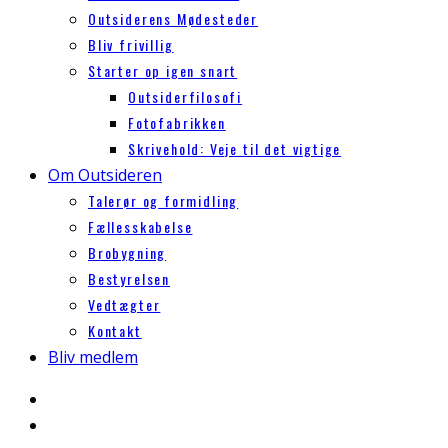
Outsiderens Mødesteder
Bliv frivillig
Starter op igen snart
Outsiderfilosofi
Fotofabrikken
Skrivehold: Veje til det vigtige
Om Outsideren
Talerør og formidling
Fællesskabelse
Brobygning
Bestyrelsen
Vedtægter
Kontakt
Bliv medlem