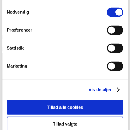
Samtykkevalg
Nødvendig
Præferencer
Statistik
Marketing
Kontakt
Vis detaljer
Foreningen Outsideren
Heimdalsgade 37, 1. sal
Tillad alle cookies
2200 København N
Tillad valgte
redaktion@outsideren.dk