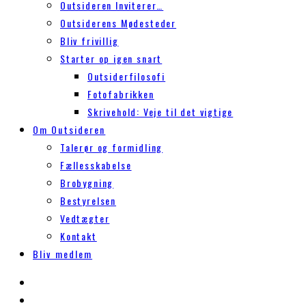
Outsideren Inviterer…
Outsiderens Mødesteder
Bliv frivillig
Starter op igen snart
Outsiderfilosofi
Fotofabrikken
Skrivehold: Veje til det vigtige
Om Outsideren
Talerør og formidling
Fællesskabelse
Brobygning
Bestyrelsen
Vedtægter
Kontakt
Bliv medlem