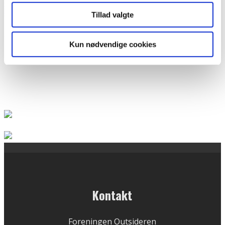
Outsideren
Debat
Tillad valgte
5. november 2014
"Camilla Krogs spillevende tegning fra Psykiatritopmødet 2014 er
for mig billedet på 7 1/2 times ligeværd og gensidig respekt.
Kun nødvendige cookies
Tænk
...
Kontakt
Foreningen Outsideren