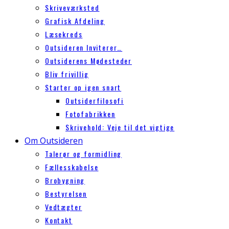
Skriveværksted
Grafisk Afdeling
Læsekreds
Outsideren Inviterer…
Outsiderens Mødesteder
Bliv frivillig
Starter op igen snart
Outsiderfilosofi
Fotofabrikken
Skrivehold: Veje til det vigtige
Om Outsideren
Talerør og formidling
Fællesskabelse
Brobygning
Bestyrelsen
Vedtægter
Kontakt