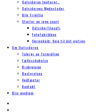
Outsideren Inviterer…
Outsiderens Mødesteder
Bliv frivillig
Starter op igen snart
Outsiderfilosofi
Fotofabrikken
Skrivehold: Veje til det vigtige
Om Outsideren
Talerør og formidling
Fællesskabelse
Brobygning
Bestyrelsen
Vedtægter
Kontakt
Bliv medlem