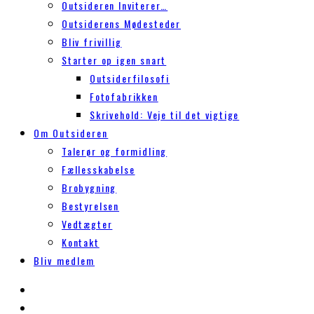
Outsideren Inviterer…
Outsiderens Mødesteder
Bliv frivillig
Starter op igen snart
Outsiderfilosofi
Fotofabrikken
Skrivehold: Veje til det vigtige
Om Outsideren
Talerør og formidling
Fællesskabelse
Brobygning
Bestyrelsen
Vedtægter
Kontakt
Bliv medlem