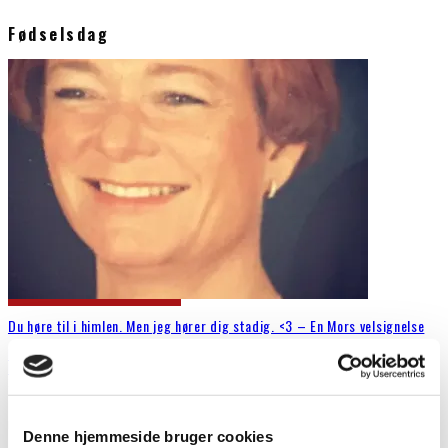
Fødselsdag
Du høre til i himlen. Men jeg hører dig stadig. <3 – En Mors velsignelse
Bs-bredahl
Blog
2. juli 2018
Har du et alkoholproblem? Jeg høre hendes stemme så tydeligt for
mit indre. I dag mere end de andre dage.
...
Denne hjemmeside bruger cookies