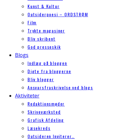
Kunst & Kultur
Outsiderpoesi – ORDSTRØM
Film
Trykte magasiner
Bliv skribent
God presseskik
Blogs
Indlæg på bloggen
Digte fra bloggerne
Bliv blogger
Ansvarsfraskrivelse ved blogs
Aktiviteter
Redaktionsmøder
Skriveværksted
Grafisk Afdeling
Læsekreds
Outsideren Inviterer…