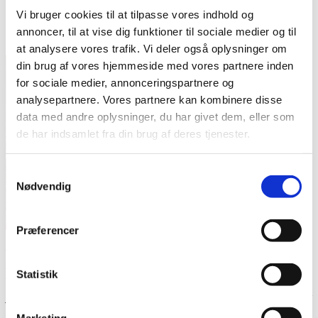
Vi bruger cookies til at tilpasse vores indhold og
annoncer, til at vise dig funktioner til sociale medier og til
at analysere vores trafik. Vi deler også oplysninger om
din brug af vores hjemmeside med vores partnere inden
for sociale medier, annonceringspartnere og
analysepartnere. Vores partnere kan kombinere disse
data med andre oplysninger, du har givet dem, eller som
de har indsamlet fra din brug af deres tjenester.
Samtykkevalg
Nødvendig
Præferencer
Øh, hvordan gør man egentlig?
Louise Bjørndal
Statistik
Blog
20. februar 2017
Jeg fyldte 29 i sidste uge, og det var min første fødselsdag udenfor
institutionslivet. Jeg gik længe og frygtede den
...