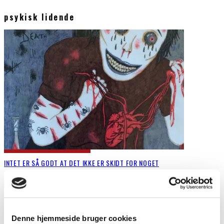
psykisk lidende
INTET ER SÅ GODT AT DET IKKE ER SKIDT FOR NOGET
R.M.P
Blog
25. august 2017
Minderne skriger mig i øret. De fortæller de 1000 historier jeg har
glemt alt for hurtigt. De idylliske billeder med
...
Denne hjemmeside bruger cookies