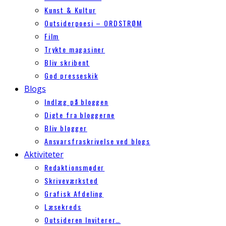
Kunst & Kultur
Outsiderpoesi – ORDSTRØM
Film
Trykte magasiner
Bliv skribent
God presseskik
Blogs
Indlæg på bloggen
Digte fra bloggerne
Bliv blogger
Ansvarsfraskrivelse ved blogs
Aktiviteter
Redaktionsmøder
Skriveværksted
Grafisk Afdeling
Læsekreds
Outsideren Inviterer…