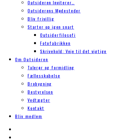
Outsideren Inviterer…
Outsiderens Mødesteder
Bliv frivillig
Starter op igen snart
Outsiderfilosofi
Fotofabrikken
Skrivehold: Veje til det vigtige
Om Outsideren
Talerør og formidling
Fællesskabelse
Brobygning
Bestyrelsen
Vedtægter
Kontakt
Bliv medlem