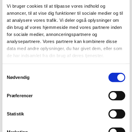
Vi bruger cookies til at tilpasse vores indhold og
annoncer, til at vise dig funktioner til sociale medier og til
at analysere vores trafik. Vi deler også oplysninger om
din brug af vores hjemmeside med vores partnere inden
for sociale medier, annonceringspartnere og
analysepartnere. Vores partnere kan kombinere disse
data med andre oplysninger, du har givet dem, eller som
de har indsamlet fra din brug af deres tjenester.
Samtykkevalg
Nødvendig
Præferencer
Retssagen mod Anders Behring Breivik fra dag 3 til dag 7
Outsideren
Statistik
Seneste artikler
7. maj 2012
Katrine Fokdal følger retssagen mod Breivik i Norge. Følg med i,
hvad der sker i retssagen her. Retssagen kører og
...