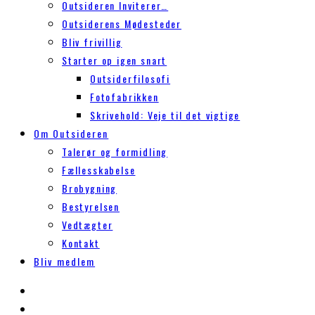
Outsideren Inviterer…
Outsiderens Mødesteder
Bliv frivillig
Starter op igen snart
Outsiderfilosofi
Fotofabrikken
Skrivehold: Veje til det vigtige
Om Outsideren
Talerør og formidling
Fællesskabelse
Brobygning
Bestyrelsen
Vedtægter
Kontakt
Bliv medlem