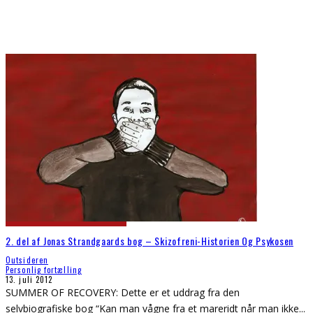
2. del af Jonas Strandgaards bog – Skizofreni-Historien Og Psykosen
Outsideren
Personlig fortælling
13. juli 2012
SUMMER OF RECOVERY: Dette er et uddrag fra den
selvbiografiske bog “Kan man vågne fra et mareridt når man ikke
...