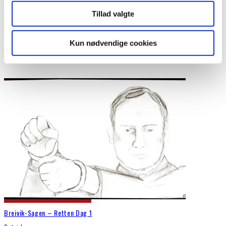
Katrine Fokdal følger Anders Breiviks retssag i Oslo. Følg med i
Tillad valgte
denne artikelserie her på Outsideren.dk. Af: Katrine Fokdal
Tirsdag
...
Kun nødvendige cookies
Breivik-Sagen – Retten Dag 1