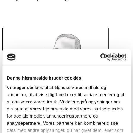
Denne hjemmeside bruger cookies
Vi bruger cookies til at tilpasse vores indhold og
annoncer, til at vise dig funktioner til sociale medier og til
at analysere vores trafik. Vi deler også oplysninger om
Retssagen mod Anders Behring Breivik fra dag 3 til dag 7
din brug af vores hjemmeside med vores partnere inden
for sociale medier, annonceringspartnere og
Outsideren
Seneste artikler
analysepartnere. Vores partnere kan kombinere disse
7. maj 2012
Katrine Fokdal følger retssagen mod Breivik i Norge. Følg med i,
data med andre oplysninger, du har givet dem, eller som