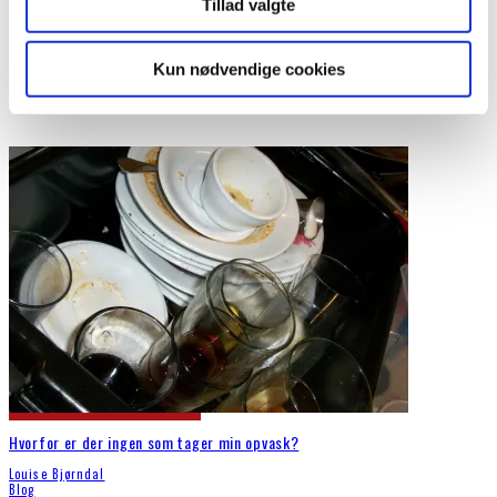
Tillad valgte
I dag er det præcis en uge siden at Rune flyttede, og dermed også
en uge siden at jeg, for
...
Kun nødvendige cookies
Hvorfor er der ingen som tager min opvask?
Louise Bjørndal
Blog