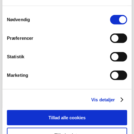
skoledagen stod på ADL med Simon. Om morgenen havde
...
Samtykkevalg
Nødvendig
Præferencer
Statistik
Marketing
Vis detaljer
Et livsvilkår!
Tillad alle cookies
Louise Bjørndal
Blog
7. marts 2015