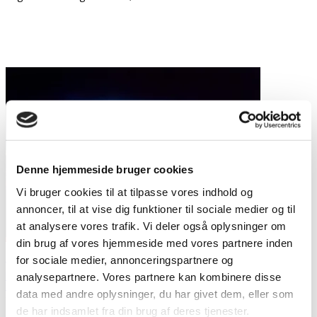
Denne hjemmeside bruger cookies
Vi bruger cookies til at tilpasse vores indhold og
annoncer, til at vise dig funktioner til sociale medier og til
at analysere vores trafik. Vi deler også oplysninger om
din brug af vores hjemmeside med vores partnere inden
Mit liv som landmine … del 4
for sociale medier, annonceringspartnere og
analysepartnere. Vores partnere kan kombinere disse
Louise Bjørndal
Blog
data med andre oplysninger, du har givet dem, eller som
30. maj 2015
Det var torsdag den 12. december 2013, det var koldt og
de har indsamlet fra din brug af deres tjenester.