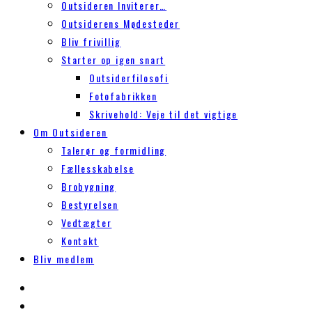
Outsideren Inviterer…
Outsiderens Mødesteder
Bliv frivillig
Starter op igen snart
Outsiderfilosofi
Fotofabrikken
Skrivehold: Veje til det vigtige
Om Outsideren
Talerør og formidling
Fællesskabelse
Brobygning
Bestyrelsen
Vedtægter
Kontakt
Bliv medlem