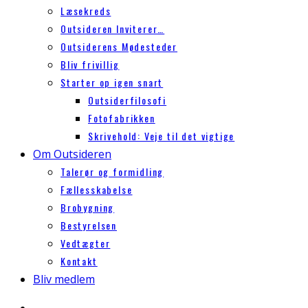
Læsekreds
Outsideren Inviterer…
Outsiderens Mødesteder
Bliv frivillig
Starter op igen snart
Outsiderfilosofi
Fotofabrikken
Skrivehold: Veje til det vigtige
Om Outsideren
Talerør og formidling
Fællesskabelse
Brobygning
Bestyrelsen
Vedtægter
Kontakt
Bliv medlem