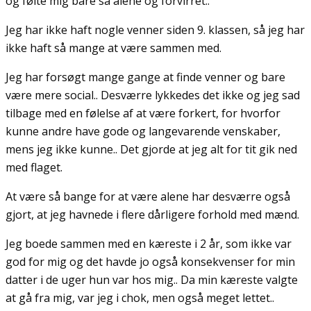
og følte mig bare så alene og forvirret..
Jeg har ikke haft nogle venner siden 9. klassen, så jeg har
ikke haft så mange at være sammen med.
Jeg har forsøgt mange gange at finde venner og bare
være mere social.. Desværre lykkedes det ikke og jeg sad
tilbage med en følelse af at være forkert, for hvorfor
kunne andre have gode og langevarende venskaber,
mens jeg ikke kunne.. Det gjorde at jeg alt for tit gik ned
med flaget.
At være så bange for at være alene har desværre også
gjort, at jeg havnede i flere dårligere forhold med mænd.
Jeg boede sammen med en kæreste i 2 år, som ikke var
god for mig og det havde jo også konsekvenser for min
datter i de uger hun var hos mig.. Da min kæreste valgte
at gå fra mig, var jeg i chok, men også meget lettet..