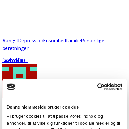
#angst
Depression
Ensomhed
Familie
Personlige
beretninger
Facebook
Email
Mari-Louis
Denne hjemmeside bruger cookies
I min blog vil jeg fortælle, hvordan det er at være mor
Vi bruger cookies til at tilpasse vores indhold og
med psykiske lidelser... Bryde tabuer og håber på, at vi en
annoncer, til at vise dig funktioner til sociale medier og til
dag kan tale lige så åbnet om psykiske lidelser, som vi