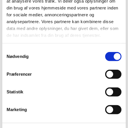
at analysere vores trafik. Vi deler også oplysninger om
gøre med fysiske sygdomme..
din brug af vores hjemmeside med vores partnere inden
for sociale medier, annonceringspartnere og
4 Responses
analysepartnere. Vores partnere kan kombinere disse
data med andre oplysninger, du har givet dem, eller som
de har indsamlet fra din brug af deres tjenester.
Nanna
siger:
Samtykkevalg
10. juni 2020 kl. 20:13
Nødvendig
Det er noget af en færd, du har været på, som
Præferencer
garanteret har givet dig perspektiver på både livet
og betydningen af andre mennesker. Jeg genkender
det svære i at være alene, jeg tænker også tit,
Statistik
hvorfor har vi skabt en samfundskultur, hvor vi
hver især kan føle os så overladt til os selv, når nu vi
Marketing
er så utrolig mange mennesker i Danmark og flere
pointerer vigtigheden af andres selskab. At føle sig
hjemme kan jo også handle om at komme hjem til