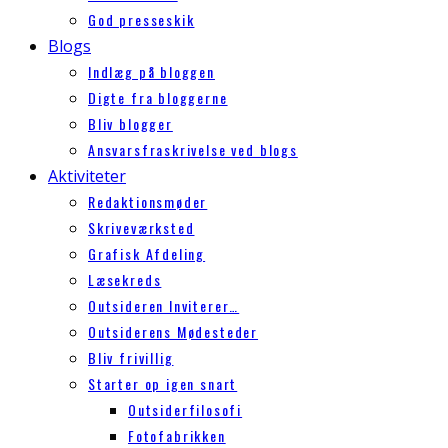
God presseskik
Blogs
Indlæg på bloggen
Digte fra bloggerne
Bliv blogger
Ansvarsfraskrivelse ved blogs
Aktiviteter
Redaktionsmøder
Skriveværksted
Grafisk Afdeling
Læsekreds
Outsideren Inviterer…
Outsiderens Mødesteder
Bliv frivillig
Starter op igen snart
Outsiderfilosofi
Fotofabrikken