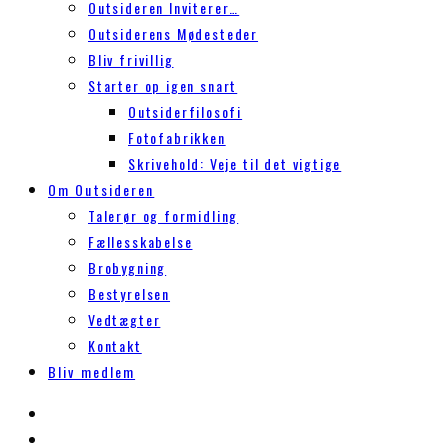
Outsideren Inviterer…
Outsiderens Mødesteder
Bliv frivillig
Starter op igen snart
Outsiderfilosofi
Fotofabrikken
Skrivehold: Veje til det vigtige
Om Outsideren
Talerør og formidling
Fællesskabelse
Brobygning
Bestyrelsen
Vedtægter
Kontakt
Bliv medlem