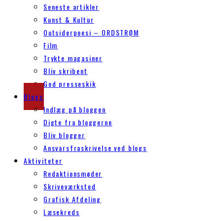
Seneste artikler
Kunst & Kultur
Outsiderpoesi – ORDSTRØM
Film
Trykte magasiner
Bliv skribent
God presseskik
Blogs
Indlæg på bloggen
Digte fra bloggerne
Bliv blogger
Ansvarsfraskrivelse ved blogs
Aktiviteter
Redaktionsmøder
Skriveværksted
Grafisk Afdeling
Læsekreds