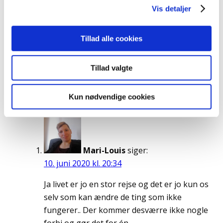
Vis detaljer
sig selv og hvile i sig selv, og måske på den
baggrund bliver møderne med andre mennesker
lettere og måske også mere rigere, da man så kan
Tillad alle cookies
se hinanden og ikke altmuligt kommer imellem den
anden og en selv af ens egne begrænsende forhold.
Tillad valgte
Det er i hvert fald et ønske og et håb, forstået som
det godes mulighed, som jeg bærer på i mit liv.
Kun nødvendige cookies
Reply
Mari-Louis
siger:
10. juni 2020 kl. 20:34
Ja livet er jo en stor rejse og det er jo kun os
selv som kan ændre de ting som ikke
fungerer.. Der kommer desværre ikke nogle