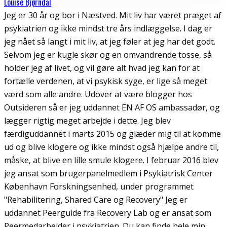
Louise Bjørndal
Jeg er 30 år og bor i Næstved. Mit liv har været præget af
psykiatrien og ikke mindst tre års indlæggelse. I dag er
jeg nået så langt i mit liv, at jeg føler at jeg har det godt.
Selvom jeg er kugle skør og en omvandrende tosse, så
holder jeg af livet, og vil gøre alt hvad jeg kan for at
fortælle verdenen, at vi psykisk syge, er lige så meget
værd som alle andre. Udover at være blogger hos
Outsideren så er jeg uddannet EN AF OS ambassadør, og
lægger rigtig meget arbejde i dette. Jeg blev
færdiguddannet i marts 2015 og glæder mig til at komme
ud og blive klogere og ikke mindst også hjælpe andre til,
måske, at blive en lille smule klogere. I februar 2016 blev
jeg ansat som brugerpanelmedlem i Psykiatrisk Center
København Forskningsenhed, under programmet
"Rehabilitering, Shared Care og Recovery" Jeg er
uddannet Peerguide fra Recovery Lab og er ansat som
Peermedarbejder i psykiatrien. Du kan finde hele min