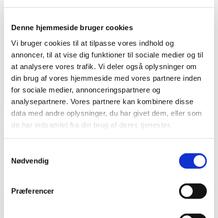
Denne hjemmeside bruger cookies
Vi bruger cookies til at tilpasse vores indhold og
annoncer, til at vise dig funktioner til sociale medier og til
at analysere vores trafik. Vi deler også oplysninger om
din brug af vores hjemmeside med vores partnere inden
for sociale medier, annonceringspartnere og
Jeg har været på ferie før, hvor Luna
analysepartnere. Vores partnere kan kombinere disse
data med andre oplysninger, du har givet dem, eller som
har været hjemme, men det er som om det er noget
de har indsamlet fra din brug af deres tjenester.
andet denne gang. Hugo, Agnes og Stig har fået til
opgave, at passe Luna mens jeg ikke er hjemme og jeg
Samtykkevalg
skriver eller snakker da med dem hver dag, for at høre
Nødvendig
hvordan hun har det.
Luna er jo den som sørger for, at jeg aldrig er ensom.
Præferencer
Selvom hun kan være røvirriterende så elsker jeg hende
og der er ingen tvivl om, at jeg savner hende mere og