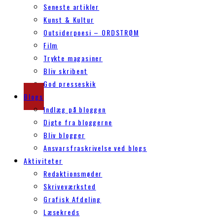
Seneste artikler
Kunst & Kultur
Outsiderpoesi – ORDSTRØM
Film
Trykte magasiner
Bliv skribent
God presseskik
Blogs
Indlæg på bloggen
Digte fra bloggerne
Bliv blogger
Ansvarsfraskrivelse ved blogs
Aktiviteter
Redaktionsmøder
Skriveværksted
Grafisk Afdeling
Læsekreds