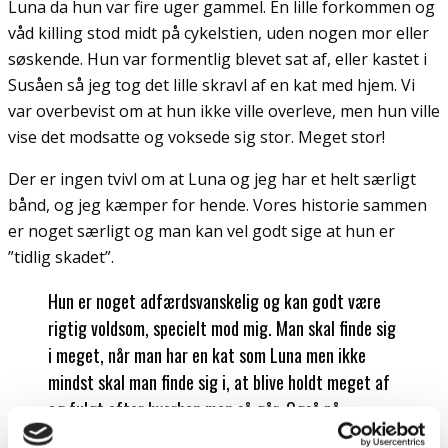
Luna da hun var fire uger gammel. En lille forkommen og
våd killing stod midt på cykelstien, uden nogen mor eller
søskende. Hun var formentlig blevet sat af, eller kastet i
Susåen så jeg tog det lille skravl af en kat med hjem. Vi
var overbevist om at hun ikke ville overleve, men hun ville
vise det modsatte og voksede sig stor. Meget stor!
Der er ingen tvivl om at Luna og jeg har et helt særligt
bånd, og jeg kæmper for hende. Vores historie sammen
er noget særligt og man kan vel godt sige at hun er
”tidlig skadet”.
Hun er noget adfærdsvanskelig og kan godt være
rigtig voldsom, specielt mod mig. Man skal finde sig
i meget, når man har en kat som Luna men ikke
mindst skal man finde sig i, at blive holdt meget af
og fulgt efter hvorhen man så går. Også på
toilettet!