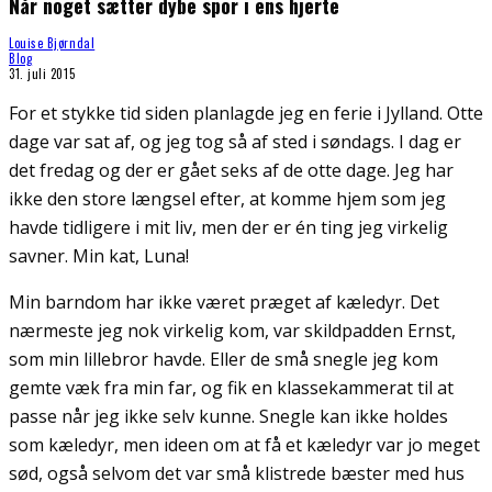
Når noget sætter dybe spor i ens hjerte
Louise Bjørndal
Blog
31. juli 2015
For et stykke tid siden planlagde jeg en ferie i Jylland. Otte
dage var sat af, og jeg tog så af sted i søndags. I dag er
det fredag og der er gået seks af de otte dage. Jeg har
ikke den store længsel efter, at komme hjem som jeg
havde tidligere i mit liv, men der er én ting jeg virkelig
savner. Min kat, Luna!
Min barndom har ikke været præget af kæledyr. Det
nærmeste jeg nok virkelig kom, var skildpadden Ernst,
som min lillebror havde. Eller de små snegle jeg kom
gemte væk fra min far, og fik en klassekammerat til at
passe når jeg ikke selv kunne. Snegle kan ikke holdes
som kæledyr, men ideen om at få et kæledyr var jo meget
sød, også selvom det var små klistrede bæster med hus