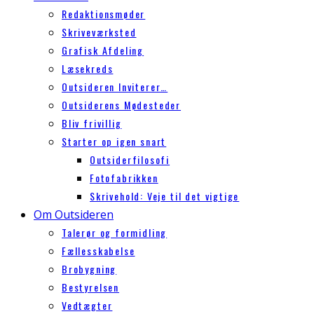
Redaktionsmøder
Skriveværksted
Grafisk Afdeling
Læsekreds
Outsideren Inviterer…
Outsiderens Mødesteder
Bliv frivillig
Starter op igen snart
Outsiderfilosofi
Fotofabrikken
Skrivehold: Veje til det vigtige
Om Outsideren
Talerør og formidling
Fællesskabelse
Brobygning
Bestyrelsen
Vedtægter