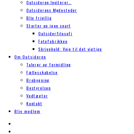
Outsideren Inviterer…
Outsiderens Mødesteder
Bliv frivillig
Starter op igen snart
Outsiderfilosofi
Fotofabrikken
Skrivehold: Veje til det vigtige
Om Outsideren
Talerør og formidling
Fællesskabelse
Brobygning
Bestyrelsen
Vedtægter
Kontakt
Bliv medlem