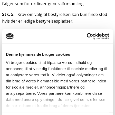
følger som for ordinær generalforsamling.
Stk. 5:
Krav om valg til bestyrelsen kan kun finde sted
hvis der er ledige bestyrelsespladser.
Stk. 6:
Krav vedrørende mistillid og afsættelse af et
bestyrelsesmedlem kræver afstemning med et
kvalificeret flertal på mindst 2/3 af de stemmeberettigede,
og fremsættes sådanne krav mod mere end to
Denne hjemmeside bruger cookies
bestyrelsesmedlemmer følger det samme procedure som
Vi bruger cookies til at tilpasse vores indhold og
beslutning om foreningens opløsning jf. § 11, således at
annoncer, til at vise dig funktioner til sociale medier og til
der kræves kvalificeret flertal på 2/3 af de
at analysere vores trafik. Vi deler også oplysninger om
stemmeberettigede på to på hinanden følgende
din brug af vores hjemmeside med vores partnere inden
ekstraordinære generalforsamlinger med mindst seks
for sociale medier, annonceringspartnere og
ugers mellemrum.
analysepartnere. Vores partnere kan kombinere disse
data med andre oplysninger, du har givet dem, eller som
de har indsamlet fra din brug af deres tjenester.
§6 Bestyrelsen