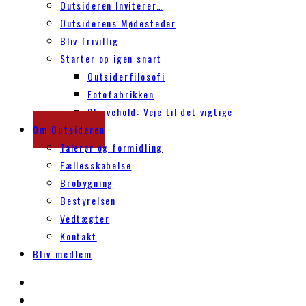
Outsideren Inviterer…
Outsiderens Mødesteder
Bliv frivillig
Starter op igen snart
Outsiderfilosofi
Fotofabrikken
Skrivehold: Veje til det vigtige
Om Outsideren
Talerør og formidling
Fællesskabelse
Brobygning
Bestyrelsen
Vedtægter
Kontakt
Bliv medlem