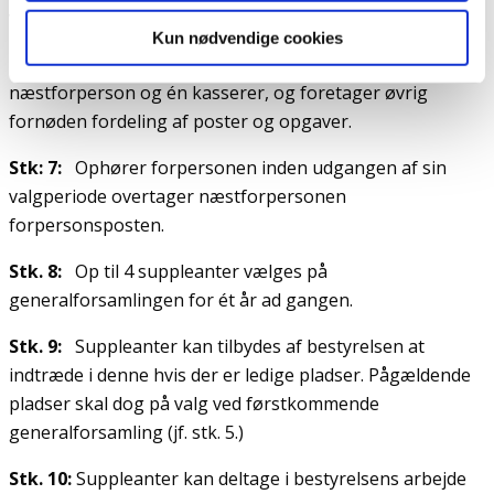
valgperiode ved næstkommende generalforsamling.
Kun nødvendige cookies
Stk. 6:
Bestyrelsen konstituerer sig selv med én
næstforperson og én kasserer, og foretager øvrig
fornøden fordeling af poster og opgaver.
Stk: 7:
Ophører forpersonen inden udgangen af sin
valgperiode overtager næstforpersonen
forpersonsposten.
Stk. 8:
Op til 4 suppleanter vælges på
generalforsamlingen for ét år ad gangen.
Stk. 9:
Suppleanter kan tilbydes af bestyrelsen at
indtræde i denne hvis der er ledige pladser. Pågældende
pladser skal dog på valg ved førstkommende
generalforsamling (jf. stk. 5.)
Stk. 10:
Suppleanter kan deltage i bestyrelsens arbejde