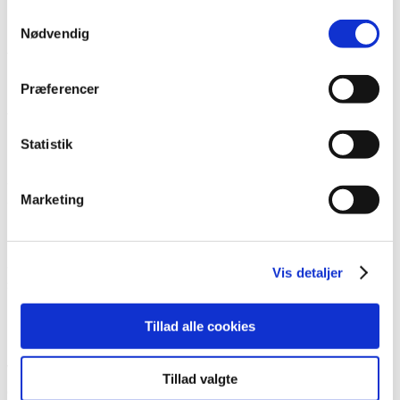
Samtykkevalg
Stk. 1:
Bestyrelsen leder foreningen og repræsenterer
Nødvendig
foreningen i alle forhold.
Præferencer
Stk. 2:
Bestyrelsen består af op til 9 medlemmer – én
forperson og op til 8 medlemmer.
Statistik
Stk. 3:
Forpersonen vælges direkte på
generalforsamlingen for to år ad gangen, det sker i ulige
år.
Marketing
Stk. 4:
De øvrige 8 bestyrelsesmedlemmer vælges på
generalforsamlingen for to år ad gangen på skift,
Vis detaljer
således at 4 pladser er på valg i lige år og de 4 resterende
pladser er på valg i lige år.
Tillad alle cookies
Stk. 5:
Ophører et bestyrelsesmedlem inden udløbet af
valgperioden udtræder denne automatisk af bestyrelsen,
Tillad valgte
og den ledige plads vil være på valg for den resterende