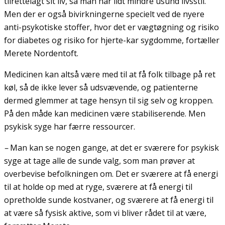
tilrettelagt sit liv, så man har lidt mindre usund livsstil.
Men der er også bivirkningerne specielt ved de nyere
anti-psykotiske stoffer, hvor det er vægtøgning og risiko
for diabetes og risiko for hjerte-kar sygdomme, fortæller
Merete Nordentoft.
Medicinen kan altså være med til at få folk tilbage på ret
køl, så de ikke lever så udsvævende, og patienterne
dermed glemmer at tage hensyn til sig selv og kroppen.
På den måde kan medicinen være stabiliserende. Men
psykisk syge har færre ressourcer.
–
Man kan se nogen gange, at det er sværere for psykisk
syge at tage alle de sunde valg, som man prøver at
overbevise befolkningen om. Det er sværere at få energi
til at holde op med at ryge, sværere at få energi til
opretholde sunde kostvaner, og sværere at få energi til
at være så fysisk aktive, som vi bliver rådet til at være,