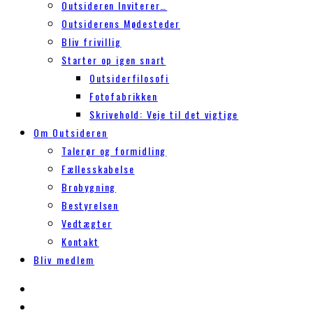
Outsideren Inviterer…
Outsiderens Mødesteder
Bliv frivillig
Starter op igen snart
Outsiderfilosofi
Fotofabrikken
Skrivehold: Veje til det vigtige
Om Outsideren
Talerør og formidling
Fællesskabelse
Brobygning
Bestyrelsen
Vedtægter
Kontakt
Bliv medlem