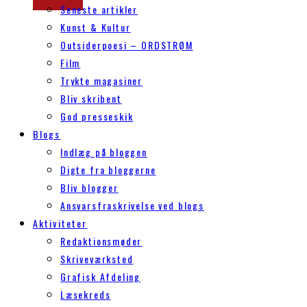
Seneste artikler
Kunst & Kultur
Outsiderpoesi – ORDSTRØM
Film
Trykte magasiner
Bliv skribent
God presseskik
Blogs
Indlæg på bloggen
Digte fra bloggerne
Bliv blogger
Ansvarsfraskrivelse ved blogs
Aktiviteter
Redaktionsmøder
Skriveværksted
Grafisk Afdeling
Læsekreds