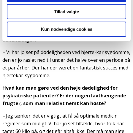
baggrundsbefolkningen, og mennesker med psykiske
lidelser har fået længere levetid.
Tillad valgte
Kender du noget til dødeligheden i forhold til
Kun nødvendige cookies
alvorlige lidelser som kræft- og hjertekar-
behandlinger?
– Vi har jo set på dødeligheden ved hjerte-kar sygdomme,
den er jo raslet ned til under det halve over en periode på
et par årtier. Der har der været en fantastisk succes med
hjertekar-sygdomme.
Hvad kan man gøre ved den høje dødelighed for
psykiatriske patienter? Er der nogen lavthængende
frugter, som man relativt nemt kan høste?
–
Jeg tænker. det er vigtigt at få så optimale medicin
regimer som muligt. Vi har jo set tilfælde, hvor folk har
taget 60 kilo på, og det går altså ikke. Der må man sige,