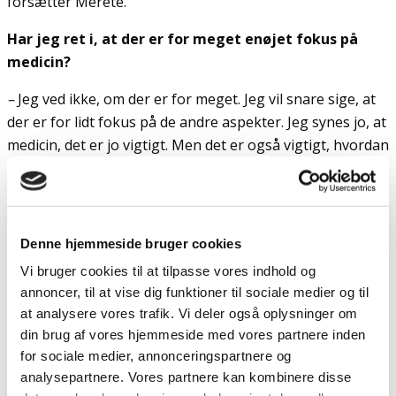
forsætter Merete.
Har jeg ret i, at der er for meget enøjet fokus på
medicin?
–
Jeg ved ikke, om der er for meget. Jeg vil snare sige, at
der er for lidt fokus på de andre aspekter. Jeg synes jo, at
medicin, det er jo vigtigt. Men det er også vigtigt, hvordan
det går det med alle de andre ting. Har man et sted at bo?
Og foregår der noget som helst i ens hverdag? funderer
Merete Nordentoft.
Denne hjemmeside bruger cookies
Men Merete Nordentoft medgiver, at medicinen ikke
Vi bruger cookies til at tilpasse vores indhold og
løser alt.
annoncer, til at vise dig funktioner til sociale medier og til
– Jeg synes, at det at fokusere på nogle flere aspekter
at analysere vores trafik. Vi deler også oplysninger om
end bare det medicinske, det er vigtigt.
din brug af vores hjemmeside med vores partnere inden
for sociale medier, annonceringspartnere og
Hvorfor er levetiden en anelse længere i Sverige og
analysepartnere. Vores partnere kan kombinere disse
Finland?