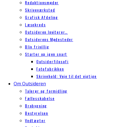
Redaktionsmøder
Skriveværksted
Grafisk Afdeling
Læsekreds
Outsideren Inviterer…
Outsiderens Mødesteder
Bliv frivillig
Starter op igen snart
Outsiderfilosofi
Fotofabrikken
Skrivehold: Veje til det vigtige
Om Outsideren
Talerør og formidling
Fællesskabelse
Brobygning
Bestyrelsen
Vedtægter