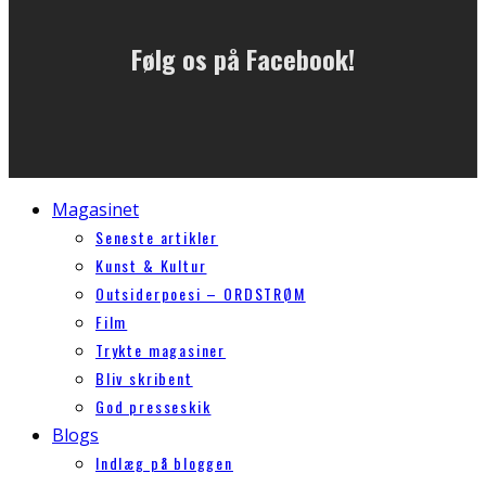
Følg os på Facebook!
Magasinet
Seneste artikler
Kunst & Kultur
Outsiderpoesi – ORDSTRØM
Film
Trykte magasiner
Bliv skribent
God presseskik
Blogs
Indlæg på bloggen