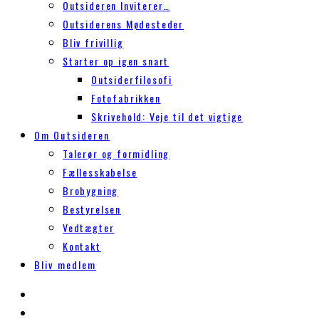
Outsideren Inviterer…
Outsiderens Mødesteder
Bliv frivillig
Starter op igen snart
Outsiderfilosofi
Fotofabrikken
Skrivehold: Veje til det vigtige
Om Outsideren
Talerør og formidling
Fællesskabelse
Brobygning
Bestyrelsen
Vedtægter
Kontakt
Bliv medlem