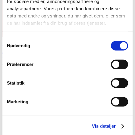
for sociale medier, annonceringspartnere og
analysepartnere. Vores partnere kan kombinere disse
data med andre oplysninger, du har givet dem, eller som
de har indsamlet fra din brug af deres tjenester.
Samtykkevalg
Tanker vedrørende metakognitiv terapi
Nødvendig
Arne Nielsen
Blog
26. juni 2018
Præferencer
Vi var mandag den 25. juni nogle mennesker forsamlede på
Outsiderens lokalitet på Kapelvej i anledning af, at Pia Callesen
...
Statistik
Marketing
Vis detaljer