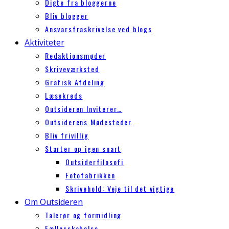
Digte fra bloggerne
Bliv blogger
Ansvarsfraskrivelse ved blogs
Aktiviteter
Redaktionsmøder
Skriveværksted
Grafisk Afdeling
Læsekreds
Outsideren Inviterer…
Outsiderens Mødesteder
Bliv frivillig
Starter op igen snart
Outsiderfilosofi
Fotofabrikken
Skrivehold: Veje til det vigtige
Om Outsideren
Talerør og formidling
Fællesskabelse