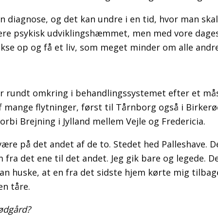
en diagnose, og det kan undre i en tid, hvor man ska
ere psykisk udviklingshæmmet, men med vore dages s
kse op og få et liv, som meget minder om alle andre
tur rundt omkring i behandlingssystemet efter et m
 mange flytninger, først til Tårnborg også i Birkerød
rbi Brejning i Jylland mellem Vejle og Fredericia.
være på det andet af de to. Stedet hed Palleshave. De
ra det ene til det andet. Jeg gik bare og legede. De
an huske, at en fra det sidste hjem kørte mig tilbage
en tåre.
rødgård?