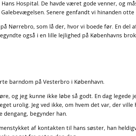
. Hans Hospital. De havde været gode venner, og mås
ra Galebevægelsen. Senere genfandt vi hinanden otte
å Nørrebro, som lå der, hvor vi boede før. En del af e
yndte også i en lille lejlighed på Københavns brokv
korte barndom på Vesterbro i København.
 høre, og jeg kunne ikke løbe så godt. En dag legede
meget urolig. Jeg ved ikke, om hvem det var, der vill
æse dengang, begynder han.
menstykket af kontakten til hans søster, han heldigv