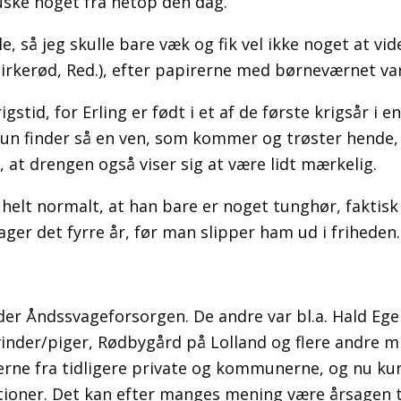
uske noget fra netop den dag.
le, så jeg skulle bare væk og fik vel ikke noget at vi
irkerød, Red.), efter papirerne med børneværnet var
stid, for Erling er født i et af de første krigsår i 
 Hun finder så en ven, som kommer og trøster hende, 
 at drengen også viser sig at være lidt mærkelig.
e helt normalt, at han bare er noget tunghør, fakti
tager det fyrre år, før man slipper ham ud i friheden.
der Åndssvageforsorgen. De andre var bl.a. Hald Ege 
nder/piger, Rødbygård på Lolland og flere andre mi
onerne fra tidligere private og kommunerne, og nu k
ioner. Det kan efter manges mening være årsagen til