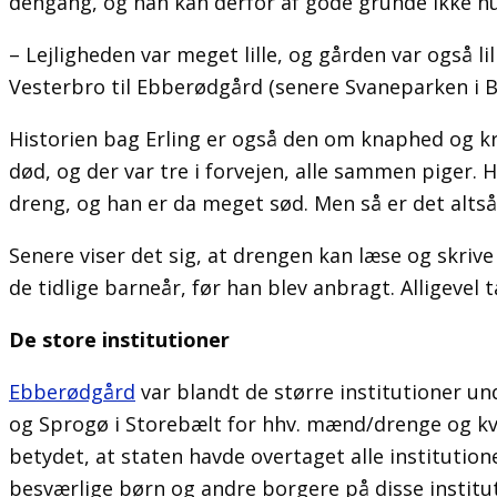
dengang, og han kan derfor af gode grunde ikke h
– Lejligheden var meget lille, og gården var også lil
Vesterbro til Ebberødgård (senere Svaneparken i B
Historien bag Erling er også den om knaphed og krig
død, og der var tre i forvejen, alle sammen piger.
dreng, og han er da meget sød. Men så er det altså,
Senere viser det sig, at drengen kan læse og skriv
de tidlige barneår, før han blev anbragt. Alligevel 
De store institutioner
Ebberødgård
var blandt de større institutioner un
og Sprogø i Storebælt for hhv. mænd/drenge og kvi
betydet, at staten havde overtaget alle instituti
besværlige børn og andre borgere på disse institut