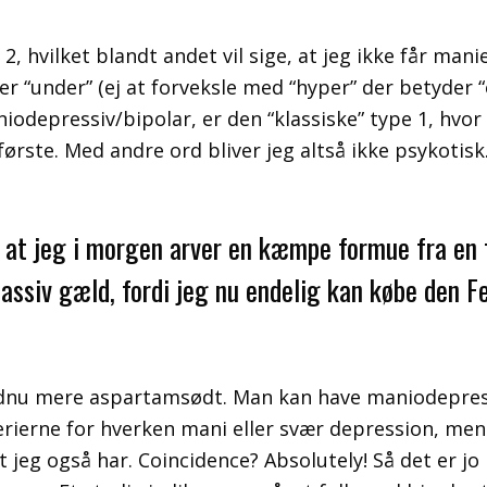
e 2, hvilket blandt andet vil sige, at jeg ikke får 
r “under” (ej at forveksle med “hyper” der betyder “
aniodepressiv/bipolar, er den “klassiske” type 1, hvo
ørste. Med andre ord bliver jeg altså ikke psykotis
m, at jeg i morgen arver en kæmpe formue fra en
assiv gæld, fordi jeg nu endelig kan købe den Fe
dnu mere aspartamsødt. Man kan have maniodepressiv
terierne for hverken mani eller svær depression, me
t jeg også har. Coincidence? Absolutely! Så det er jo l