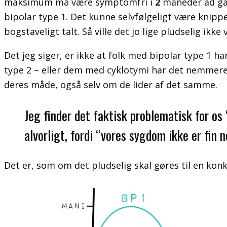
maksimum må være symptomfri i
2
måneder ad gan
bipolar type 1. Det kunne selvfølgeligt være knippel
bogstaveligt talt. Så ville det jo lige pludselig ikk
Det jeg siger, er ikke at folk med bipolar type 1 h
type 2 – eller dem med cyklotymi har det nemmere.
deres måde, også selv om de lider af det samme.
Jeg finder det faktisk problematisk for os 
alvorligt, fordi “vores sygdom ikke er fin
Det er, som om det pludselig skal gøres til en ko