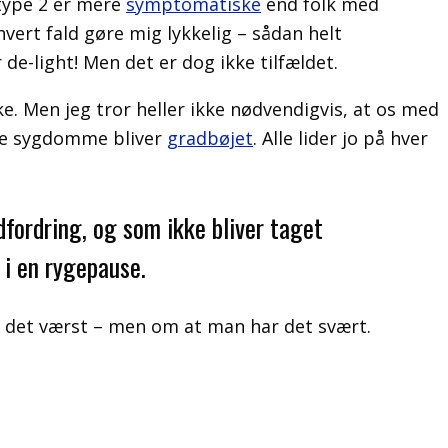
 type 2 er mere
symptomatiske
end folk med
hvert fald gøre mig lykkelig – sådan helt
r de-light! Men det er dog ikke tilfældet.
e. Men jeg tror heller ikke nødvendigvis, at os med
ige sygdomme bliver
gradbøjet
. Alle lider jo på hver
dfordring, og som ikke bliver taget
 i en rygepause.
r det værst – men om at man har det svært.