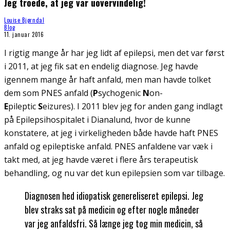
Jeg troede, at jeg var uovervindelig!
Louise Bjørndal
Blog
11. januar 2016
I rigtig mange år har jeg lidt af epilepsi, men det var først
i 2011, at jeg fik sat en endelig diagnose. Jeg havde
igennem mange år haft anfald, men man havde tolket
dem som PNES anfald (
P
sychogenic
N
on-
E
pileptic
S
eizures). I 2011 blev jeg for anden gang indlagt
på Epilepsihospitalet i Dianalund, hvor de kunne
konstatere, at jeg i virkeligheden både havde haft PNES
anfald og epileptiske anfald. PNES anfaldene var væk i
takt med, at jeg havde været i flere års terapeutisk
behandling, og nu var det kun epilepsien som var tilbage.
Diagnosen hed idiopatisk genereliseret epilepsi. Jeg
blev straks sat på medicin og efter nogle måneder
var jeg anfaldsfri. Så længe jeg tog min medicin, så