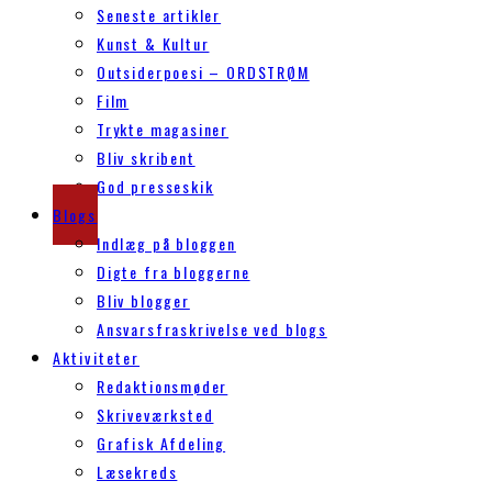
Seneste artikler
Kunst & Kultur
Outsiderpoesi – ORDSTRØM
Film
Trykte magasiner
Bliv skribent
God presseskik
Blogs
Indlæg på bloggen
Digte fra bloggerne
Bliv blogger
Ansvarsfraskrivelse ved blogs
Aktiviteter
Redaktionsmøder
Skriveværksted
Grafisk Afdeling
Læsekreds