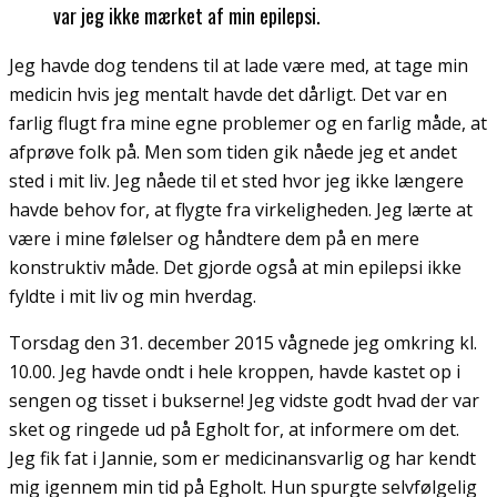
var jeg ikke mærket af min epilepsi.
Jeg havde dog tendens til at lade være med, at tage min
medicin hvis jeg mentalt havde det dårligt. Det var en
farlig flugt fra mine egne problemer og en farlig måde, at
afprøve folk på. Men som tiden gik nåede jeg et andet
sted i mit liv. Jeg nåede til et sted hvor jeg ikke længere
havde behov for, at flygte fra virkeligheden. Jeg lærte at
være i mine følelser og håndtere dem på en mere
konstruktiv måde. Det gjorde også at min epilepsi ikke
fyldte i mit liv og min hverdag.
Torsdag den 31. december 2015 vågnede jeg omkring kl.
10.00. Jeg havde ondt i hele kroppen, havde kastet op i
sengen og tisset i bukserne! Jeg vidste godt hvad der var
sket og ringede ud på Egholt for, at informere om det.
Jeg fik fat i Jannie, som er medicinansvarlig og har kendt
mig igennem min tid på Egholt. Hun spurgte selvfølgelig