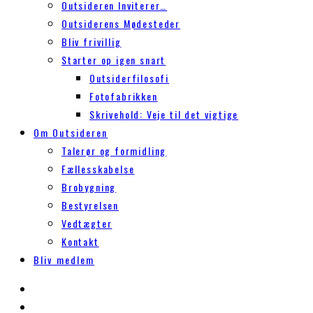
Outsideren Inviterer…
Outsiderens Mødesteder
Bliv frivillig
Starter op igen snart
Outsiderfilosofi
Fotofabrikken
Skrivehold: Veje til det vigtige
Om Outsideren
Talerør og formidling
Fællesskabelse
Brobygning
Bestyrelsen
Vedtægter
Kontakt
Bliv medlem