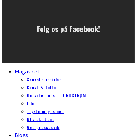
Følg os på Facebook!
Magasinet
Seneste artikler
Kunst & Kultur
Outsiderpoesi – ORDSTRØM
Film
Trykte magasiner
Bliv skribent
God presseskik
Blogs