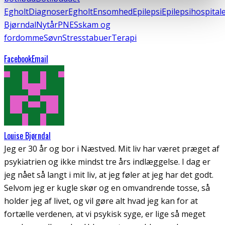
Egholt
Diagnoser
Egholt
Ensomhed
Epilepsi
Epilepsihospital
Bjørndal
Nytår
PNES
skam og
fordomme
Søvn
Stress
tabuer
Terapi
Facebook
Email
Louise Bjørndal
Jeg er 30 år og bor i Næstved. Mit liv har været præget af
psykiatrien og ikke mindst tre års indlæggelse. I dag er
jeg nået så langt i mit liv, at jeg føler at jeg har det godt.
Selvom jeg er kugle skør og en omvandrende tosse, så
holder jeg af livet, og vil gøre alt hvad jeg kan for at
fortælle verdenen, at vi psykisk syge, er lige så meget