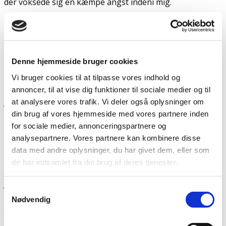
der voksede sig en kæmpe angst indeni mig.
Egentlig troede jeg ikke, at min epilepsi nogensinde
skulle tage styringen over mit liv igen, men jeg blev
overrasket. De sidste 10 dage har været et mareridt af
Denne hjemmeside bruger cookies
angst. Jeg har været bange for at være alene, for at sove,
gå en tur eller være ude at handle. Alt sammen pga. en
Vi bruger cookies til at tilpasse vores indhold og
sygdom som jeg ikke troede, ville være et problem mere.
annoncer, til at vise dig funktioner til sociale medier og til
Jeg var jo uovervindelig.
at analysere vores trafik. Vi deler også oplysninger om
din brug af vores hjemmeside med vores partnere inden
I dag har jeg været ude at gå min første tur alene. Det var
for sociale medier, annonceringspartnere og
lidt en sejr i sig selv, men jeg var træt af angst da jeg kom
analysepartnere. Vores partnere kan kombinere disse
hjem. Jeg var så træt at jeg smed mig på sengen og faldt i
data med andre oplysninger, du har givet dem, eller som
dyb søvn.
de har indsamlet fra din brug af deres tjenester.
Jeg har også taget konsekvensen af det anfald, og har
Samtykkevalg
sygemeldt mig, indtil videre, januar måned ud. Det har
Nødvendig
virkelig været en øjenåbner for mig og jeg håber, at jeg
har lært af det.