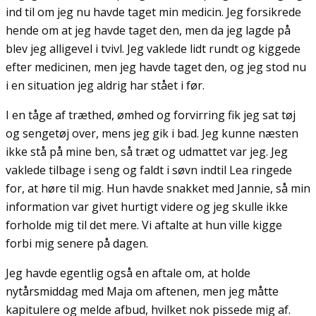
ind til om jeg nu havde taget min medicin. Jeg forsikrede
hende om at jeg havde taget den, men da jeg lagde på
blev jeg alligevel i tvivl. Jeg vaklede lidt rundt og kiggede
efter medicinen, men jeg havde taget den, og jeg stod nu
i en situation jeg aldrig har stået i før.
I en tåge af træthed, ømhed og forvirring fik jeg sat tøj
og sengetøj over, mens jeg gik i bad. Jeg kunne næsten
ikke stå på mine ben, så træt og udmattet var jeg. Jeg
vaklede tilbage i seng og faldt i søvn indtil Lea ringede
for, at høre til mig. Hun havde snakket med Jannie, så min
information var givet hurtigt videre og jeg skulle ikke
forholde mig til det mere. Vi aftalte at hun ville kigge
forbi mig senere på dagen.
Jeg havde egentlig også en aftale om, at holde
nytårsmiddag med Maja om aftenen, men jeg måtte
kapitulere og melde afbud, hvilket nok pissede mig af.