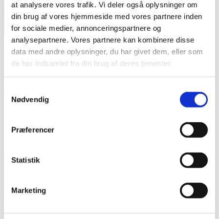
at analysere vores trafik. Vi deler også oplysninger om
din brug af vores hjemmeside med vores partnere inden
for sociale medier, annonceringspartnere og
analysepartnere. Vores partnere kan kombinere disse
Klokkerne ringer for psykiatrien
data med andre oplysninger, du har givet dem, eller som
Kim Engelbrechtsen
de har indsamlet fra din brug af deres tjenester.
Blog
11. juni 2019
Her er nogle morgentanker, jeg har gjort mig ovenpå den store
Samtykkevalg
happening “en værdig psykiatri for alle” på Christiansborg
Nødvendig
Slotsplads.
...
Præferencer
Statistik
Marketing