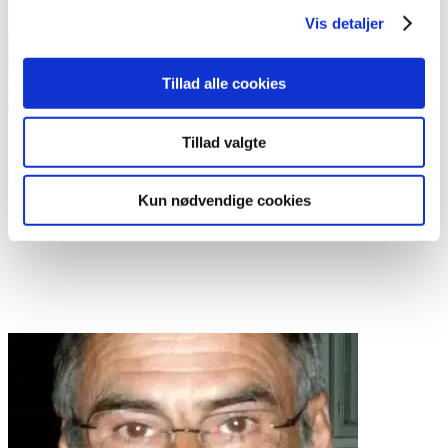
Vis detaljer
Tillad alle cookies
En bragende succes
Tillad valgte
Kim Engelbrechtsen
Blog
1. juni 2019
Kun nødvendige cookies
Happeningen “En værdig psykiatri for alle” var for mig at se helt
forrygende. Der var røde hjerte-balloner overalt på pladsen
...