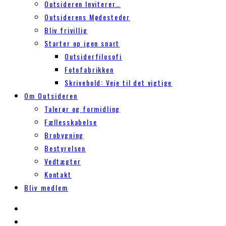
Outsideren Inviterer…
Outsiderens Mødesteder
Bliv frivillig
Starter op igen snart
Outsiderfilosofi
Fotofabrikken
Skrivehold: Veje til det vigtige
Om Outsideren
Talerør og formidling
Fællesskabelse
Brobygning
Bestyrelsen
Vedtægter
Kontakt
Bliv medlem