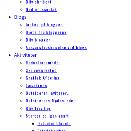
Bliv skribent
God presseskik
Blogs
Indlæg på bloggen
Digte fra bloggerne
Bliv blogger
Ansvarsfraskrivelse ved blogs
Aktiviteter
Redaktionsmøder
Skriveværksted
Grafisk Afdeling
Læsekreds
Outsideren Inviterer…
Outsiderens Mødesteder
Bliv frivillig
Starter op igen snart
Outsiderfilosofi
Fotofabrikken